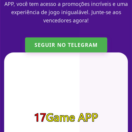
APP, você tem acesso a promoções incríveis e uma
experiência de jogo inigualável. Junte-se aos
vencedores agora!
SEGUIR NO TELEGRAM