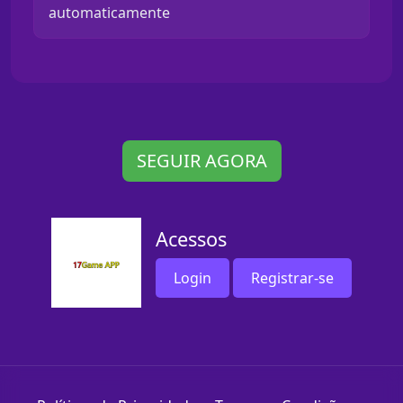
automaticamente
SEGUIR AGORA
Acessos
Login
Registrar-se