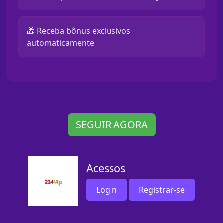
🎁 Receba bônus exclusivos
automaticamente
SEGUIR AGORA
Acessos
Login
Registrar-se