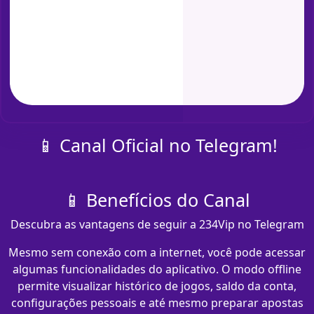
📱 Canal Oficial no Telegram!
📱 Benefícios do Canal
Descubra as vantagens de seguir a 234Vip no Telegram
Mesmo sem conexão com a internet, você pode acessar
algumas funcionalidades do aplicativo. O modo offline
permite visualizar histórico de jogos, saldo da conta,
configurações pessoais e até mesmo preparar apostas