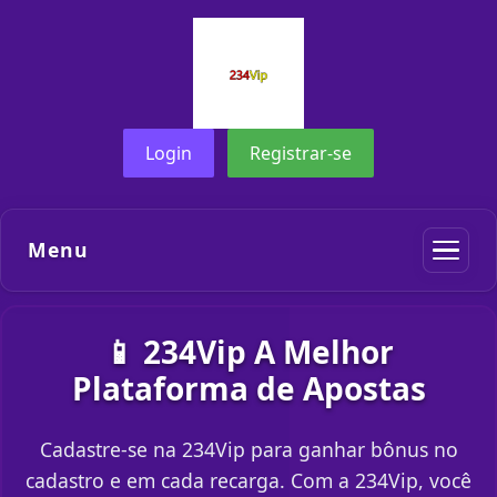
Login
Registrar-se
Menu
📱 234Vip A Melhor
Plataforma de Apostas
Cadastre-se na 234Vip para ganhar bônus no
cadastro e em cada recarga. Com a 234Vip, você