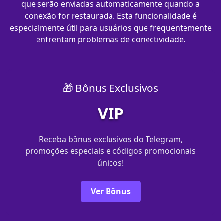
que serão enviadas automaticamente quando a
conexão for restaurada. Esta funcionalidade é
especialmente útil para usuários que frequentemente
enfrentam problemas de conectividade.
🎁 Bônus Exclusivos
VIP
Receba bônus exclusivos do Telegram,
promoções especiais e códigos promocionais
únicos!
Ver Bônus