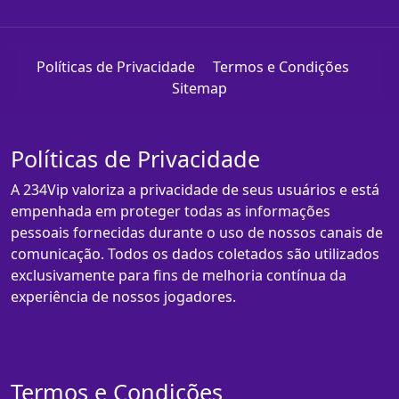
Políticas de Privacidade
Termos e Condições
Sitemap
Políticas de Privacidade
A 234Vip valoriza a privacidade de seus usuários e está
empenhada em proteger todas as informações
pessoais fornecidas durante o uso de nossos canais de
comunicação. Todos os dados coletados são utilizados
exclusivamente para fins de melhoria contínua da
experiência de nossos jogadores.
Termos e Condições