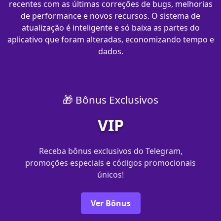
recentes com as últimas correções de bugs, melhorias
de performance e novos recursos. O sistema de
atualização é inteligente e só baixa as partes do
aplicativo que foram alteradas, economizando tempo e
dados.
🎁 Bônus Exclusivos
VIP
Receba bônus exclusivos do Telegram,
promoções especiais e códigos promocionais
únicos!
Ver Bônus