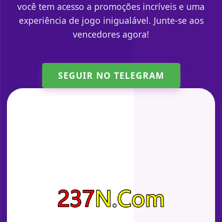
você tem acesso a promoções incríveis e uma
experiência de jogo inigualável. Junte-se aos
vencedores agora!
SEGUIR NO TELEGRAM