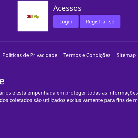
Acessos
Login
Registrar-se
Políticas de Privacidade
Termos e Condições
Sitemap
de
suários e está empenhada em proteger todas as informações
os coletados são utilizados exclusivamente para fins de m