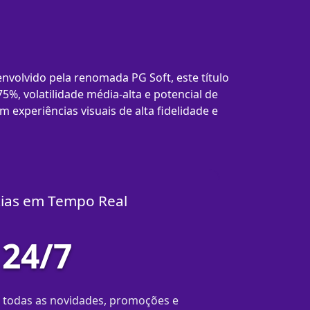
nvolvido pela renomada PG Soft, este título
%, volatilidade média-alta e potencial de
experiências visuais de alta fidelidade e
cias em Tempo Real
24/7
e todas as novidades, promoções e