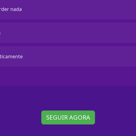
erder nada
a
aticamente
SEGUIR AGORA