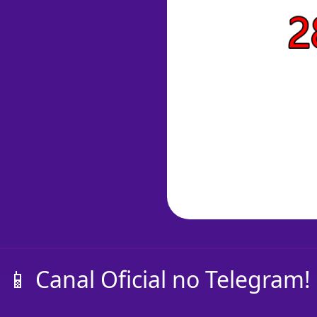
📱 Canal Oficial no Telegram!