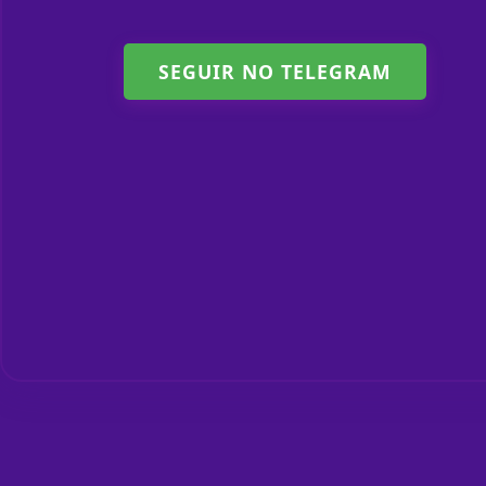
SEGUIR NO TELEGRAM