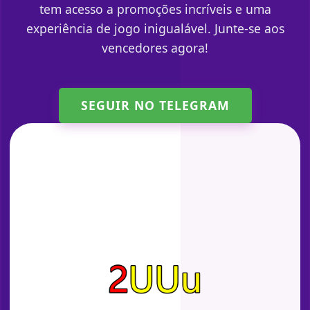
tem acesso a promoções incríveis e uma
experiência de jogo inigualável. Junte-se aos
vencedores agora!
SEGUIR NO TELEGRAM