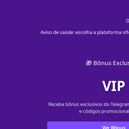
D
Aviso de saúde: escolha a plataforma ofi
🎁 Bônus Exclu
VIP
Receba bônus exclusivos do Telegra
e códigos promocionai
Ver Bônus