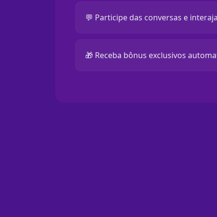
💬 Participe das conversas e interaj
🎁 Receba bônus exclusivos autom