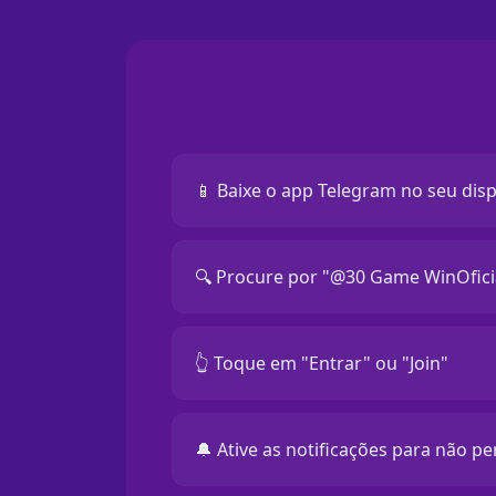
📱 Baixe o app Telegram no seu disp
🔍 Procure por "@30 Game WinOfici
👆 Toque em "Entrar" ou "Join"
🔔 Ative as notificações para não p