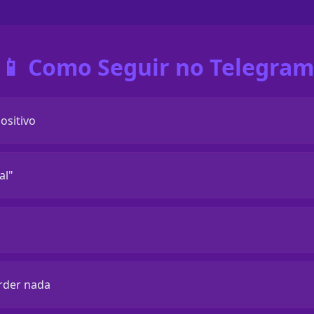
📱 Como Seguir no Telegram
ositivo
al"
erder nada