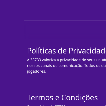
Políticas de Privacida
A 35733 valoriza a privacidade de seus usu
nossos canais de comunicação. Todos os dad
jogadores.
Termos e Condições