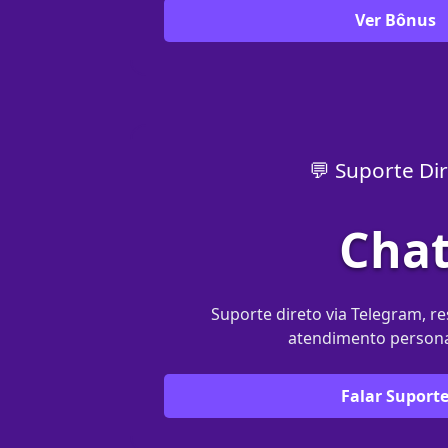
Ver Bônus
💬 Suporte Di
Cha
Suporte direto via Telegram, r
atendimento persona
Falar Suport