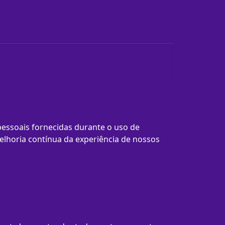
pessoais fornecidas durante o uso de
elhoria contínua da experiência de nossos