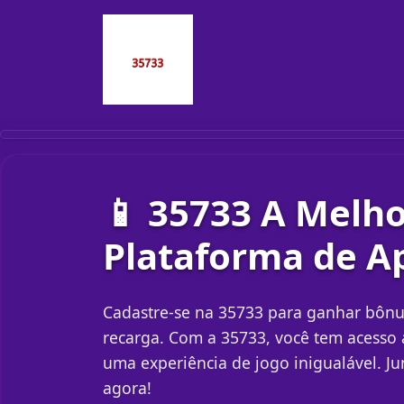
📱 35733 A Melh
Plataforma de A
Cadastre-se na 35733 para ganhar bônu
recarga. Com a 35733, você tem acesso 
uma experiência de jogo inigualável. J
agora!