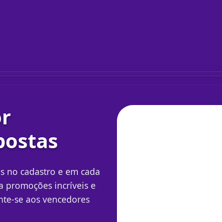
or
postas
s no cadastro e em cada
a promoções incríveis e
unte-se aos vencedores