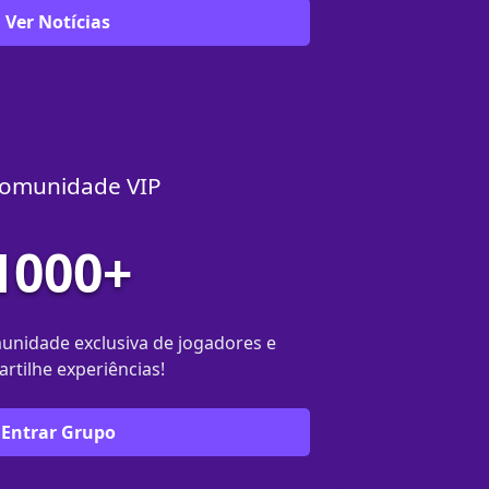
Ver Notícias
Comunidade VIP
1000+
unidade exclusiva de jogadores e
rtilhe experiências!
Entrar Grupo