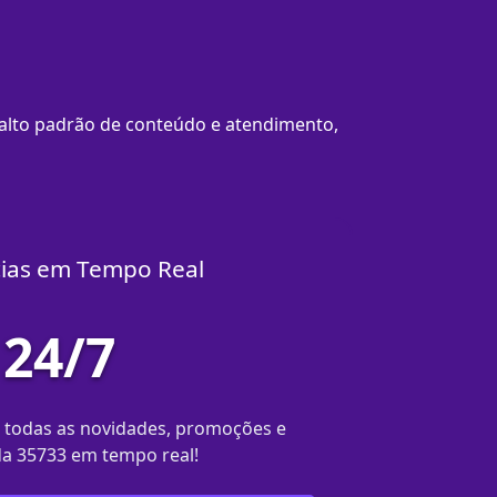
 alto padrão de conteúdo e atendimento,
cias em Tempo Real
24/7
e todas as novidades, promoções e
da 35733 em tempo real!