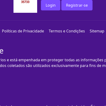
Login
Registrar-se
Políticas de Privacidade
Termos e Condições
Sitemap
de
ários e está empenhada em proteger todas as informações 
os coletados são utilizados exclusivamente para fins de m