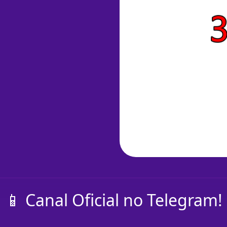
📱 Canal Oficial no Telegram!