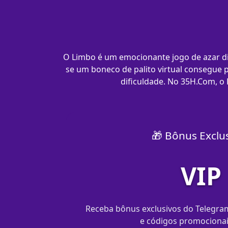
O Limbo é um emocionante jogo de azar di
se um boneco de palito virtual consegue 
dificuldade. No 35H.Com, o
🎁 Bônus Exclu
VIP
Receba bônus exclusivos do Telegra
e códigos promocionai