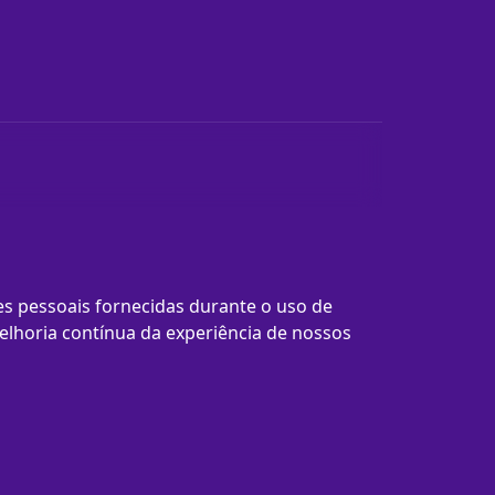
s pessoais fornecidas durante o uso de
elhoria contínua da experiência de nossos