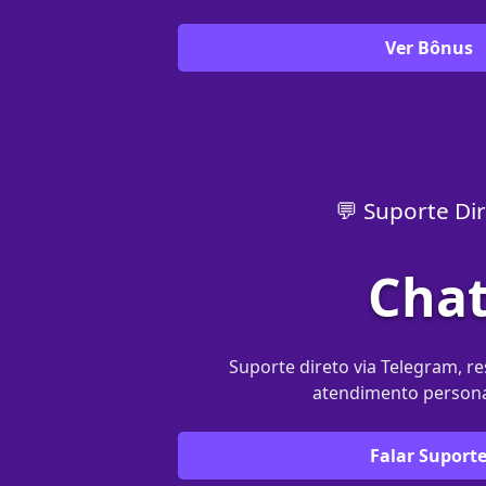
Ver Bônus
💬 Suporte Di
Cha
Suporte direto via Telegram, r
atendimento persona
Falar Suport