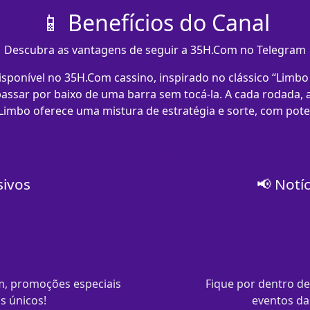
📱 Benefícios do Canal
Descubra as vantagens de seguir a 35H.Com no Telegram
sponível no 35H.Com cassino, inspirado no clássico “Limbo
passar por baixo de uma barra sem tocá-la. A cada rodada, 
 Limbo oferece uma mistura de estratégia e sorte, com pote
sivos
📢 Notí
m, promoções especiais
Fique por dentro d
s únicos!
eventos da