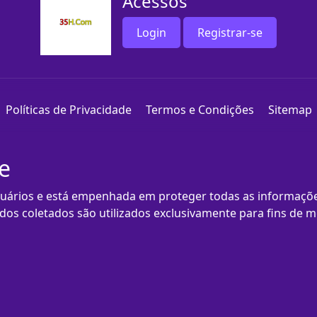
Acessos
Login
Registrar-se
Políticas de Privacidade
Termos e Condições
Sitemap
de
usuários e está empenhada em proteger todas as informaçõe
os coletados são utilizados exclusivamente para fins de m