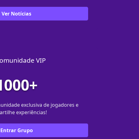
Ver Notícias
Comunidade VIP
1000+
unidade exclusiva de jogadores e
rtilhe experiências!
Entrar Grupo