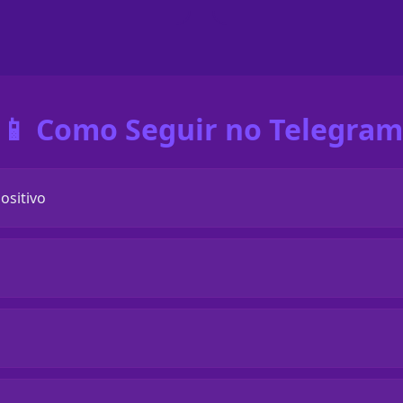
📱 Como Seguir no Telegram
ositivo