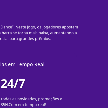
 Dance”. Neste jogo, os jogadores apostam
a barra se torna mais baixa, aumentando a
ncial para grandes prêmios.
cias em Tempo Real
24/7
e todas as novidades, promoções e
 35H.Com em tempo real!