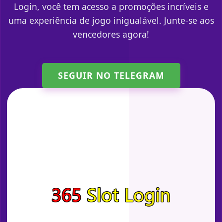
Login, você tem acesso a promoções incríveis e
uma experiência de jogo inigualável. Junte-se aos
vencedores agora!
SEGUIR NO TELEGRAM