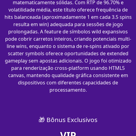
matematicamente sólidas. Com RTP de 96.70% e
volatilidade média, este título oferece frequência de
hits balanceada (aproximadamente 1 em cada 3.5 spins
resulta em win) adequada para sessões de jogo
prolongadas. A feature de símbolos wild expansivos
pode cobrir carretos inteiros, criando potenciais multi-
line wins, enquanto o sistema de re-spins ativado por
scatter symbols oferece oportunidades de extended
gameplay sem apostas adicionais. O jogo foi otimizado
para renderização cross-platform usando HTML5
canvas, mantendo qualidade gráfica consistente em
dispositivos com diferentes capacidades de
processamento.
🎁 Bônus Exclusivos
VIP