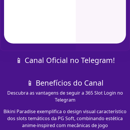
📱 Canal Oficial no Telegram!
📱 Benefícios do Canal
Descubra as vantagens de seguir a 365 Slot Login no
Telegram
Bikini Paradise exemplifica o design visual característico
dos slots temáticos da PG Soft, combinando estética
anime-inspired com mecânicas de jogo