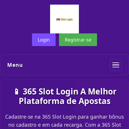
Login
Registrar-se
Menu
📱 365 Slot Login A Melhor
Plataforma de Apostas
Cadastre-se na 365 Slot Login para ganhar bônus
no cadastro e em cada recarga. Com a 365 Slot