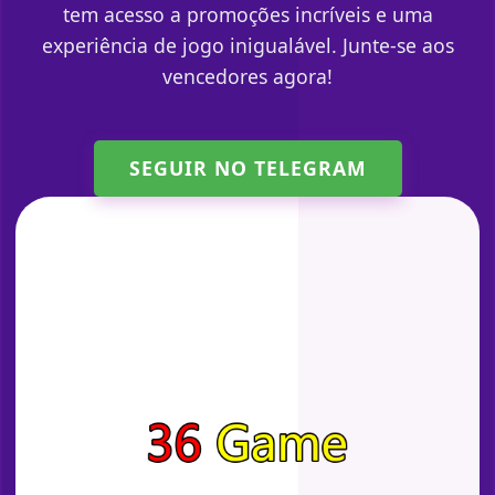
tem acesso a promoções incríveis e uma
experiência de jogo inigualável. Junte-se aos
vencedores agora!
SEGUIR NO TELEGRAM