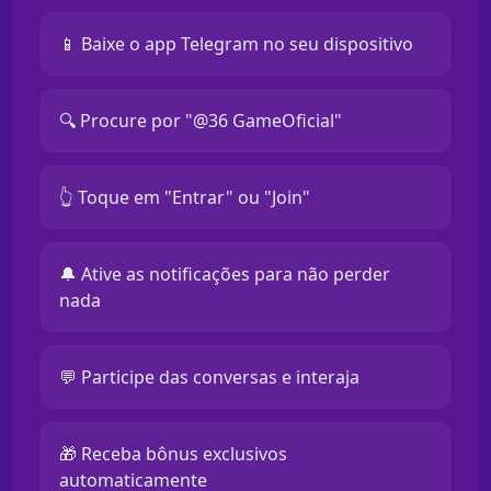
📱 Baixe o app Telegram no seu dispositivo
🔍 Procure por "@36 GameOficial"
👆 Toque em "Entrar" ou "Join"
🔔 Ative as notificações para não perder
nada
💬 Participe das conversas e interaja
🎁 Receba bônus exclusivos
automaticamente