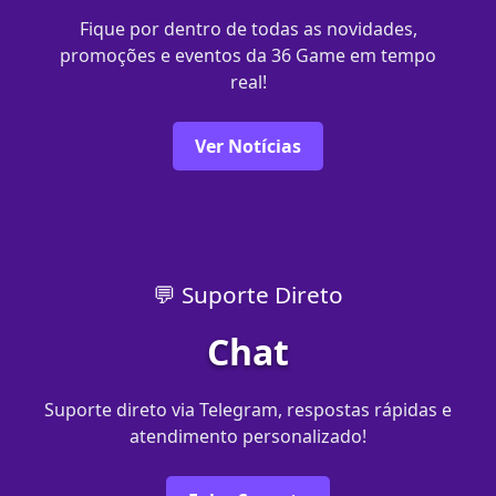
Fique por dentro de todas as novidades,
promoções e eventos da 36 Game em tempo
real!
Ver Notícias
💬 Suporte Direto
Chat
Suporte direto via Telegram, respostas rápidas e
atendimento personalizado!