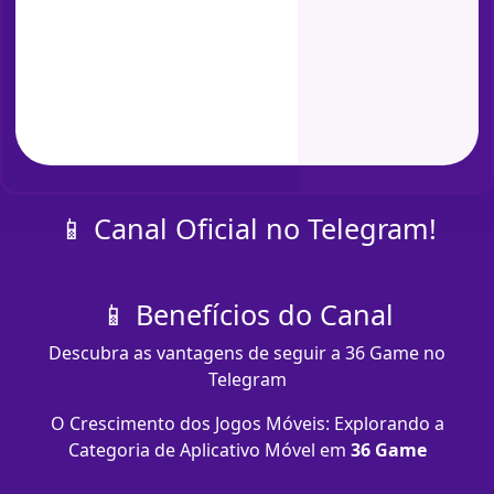
📱 Canal Oficial no Telegram!
📱 Benefícios do Canal
Descubra as vantagens de seguir a 36 Game no
Telegram
O Crescimento dos Jogos Móveis: Explorando a
Categoria de Aplicativo Móvel em
36 Game