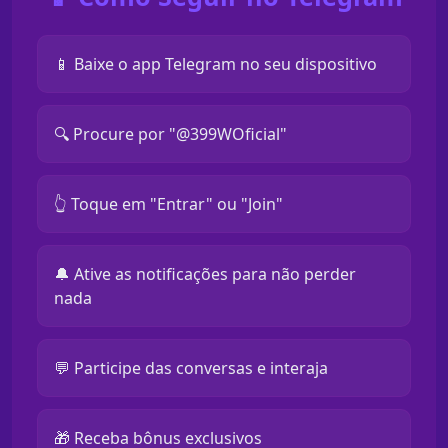
📱 Baixe o app Telegram no seu dispositivo
🔍 Procure por "@399WOficial"
👆 Toque em "Entrar" ou "Join"
🔔 Ative as notificações para não perder
nada
💬 Participe das conversas e interaja
🎁 Receba bônus exclusivos