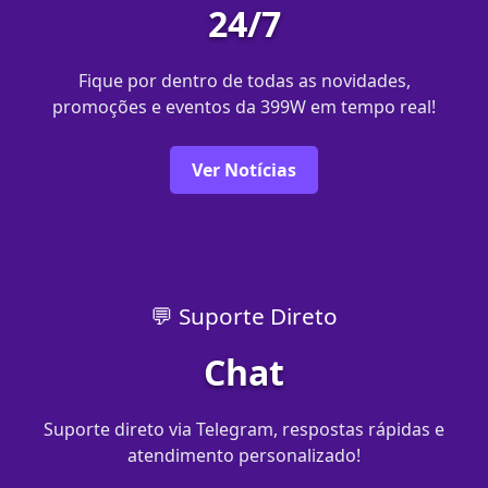
24/7
Fique por dentro de todas as novidades,
promoções e eventos da 399W em tempo real!
Ver Notícias
💬 Suporte Direto
Chat
Suporte direto via Telegram, respostas rápidas e
atendimento personalizado!