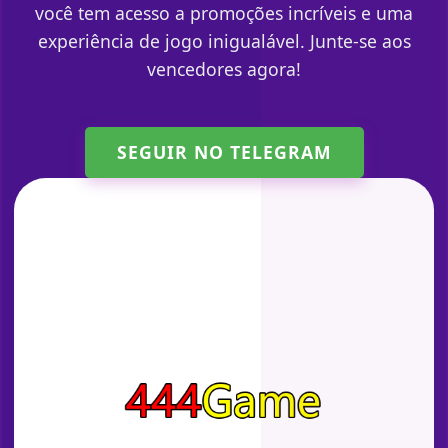
você tem acesso a promoções incríveis e uma
experiência de jogo inigualável. Junte-se aos
vencedores agora!
SEGUIR NO TELEGRAM