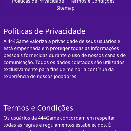
Políticas de Privacidade
Termos e Condições
Sitemap
Políticas de Privacidade
A 444Game valoriza a privacidade de seus usuários e
está empenhada em proteger todas as informações
pessoais fornecidas durante o uso de nossos canais de
comunicação. Todos os dados coletados são utilizados
exclusivamente para fins de melhoria contínua da
experiência de nossos jogadores.
Termos e Condições
Os usuários da 444Game concordam em respeitar
todas as regras e regulamentos estabelecidos. É