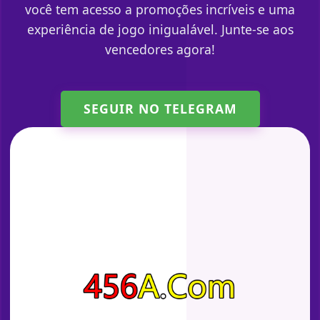
você tem acesso a promoções incríveis e uma
experiência de jogo inigualável. Junte-se aos
vencedores agora!
SEGUIR NO TELEGRAM