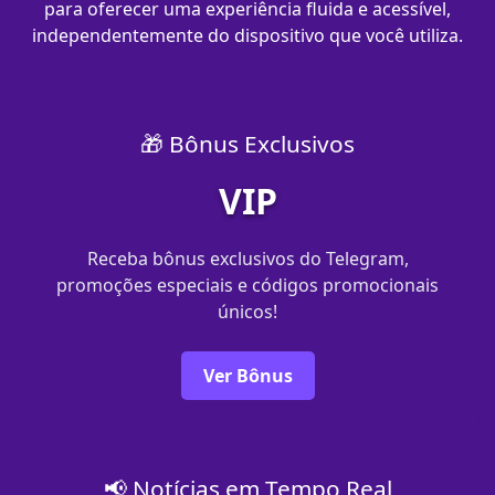
para oferecer uma experiência fluida e acessível,
independentemente do dispositivo que você utiliza.
🎁 Bônus Exclusivos
VIP
Receba bônus exclusivos do Telegram,
promoções especiais e códigos promocionais
únicos!
Ver Bônus
📢 Notícias em Tempo Real