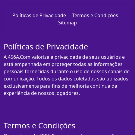
Políticas de Privacidade
Termos e Condições
Sitemap
Políticas de Privacidade
A 456A.Com valoriza a privacidade de seus usuários e
está empenhada em proteger todas as informações
pessoais fornecidas durante o uso de nossos canais de
comunicação. Todos os dados coletados são utilizados
exclusivamente para fins de melhoria contínua da
experiência de nossos jogadores.
Termos e Condições