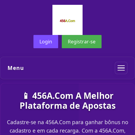
Login
Registrar-se
Menu
📱 456A.Com A Melhor
Plataforma de Apostas
Cadastre-se na 456A.Com para ganhar bônus no
cadastro e em cada recarga. Com a 456A.Com,