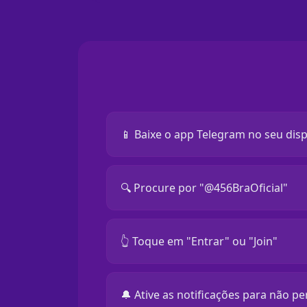
📱 Baixe o app Telegram no seu disp
🔍 Procure por "@456BraOficial"
👆 Toque em "Entrar" ou "Join"
🔔 Ative as notificações para não p