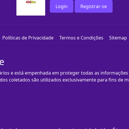
Login
Registrar-se
Políticas de Privacidade
Termos e Condições
Sitemap
de
uários e está empenhada em proteger todas as informações
os coletados são utilizados exclusivamente para fins de m