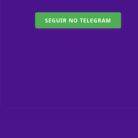
SEGUIR NO TELEGRAM