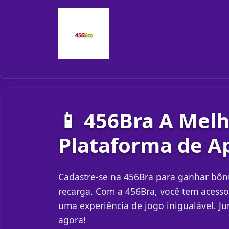
📱 456Bra A Mel
Plataforma de A
Cadastre-se na 456Bra para ganhar bôn
recarga. Com a 456Bra, você tem acesso
uma experiência de jogo inigualável. J
agora!