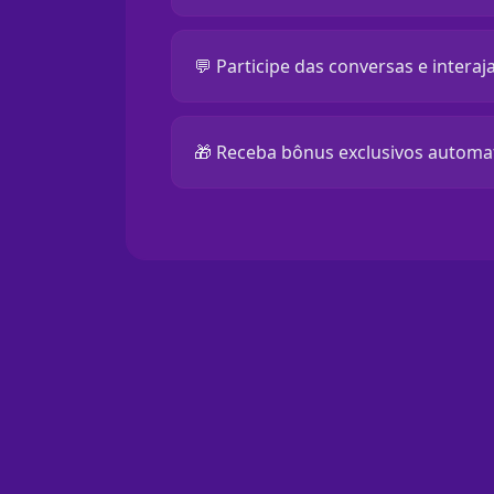
💬 Participe das conversas e interaj
🎁 Receba bônus exclusivos autom