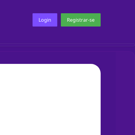
Login
Registrar-se