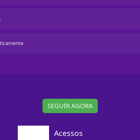
a
aticamente
SEGUIR AGORA
Acessos