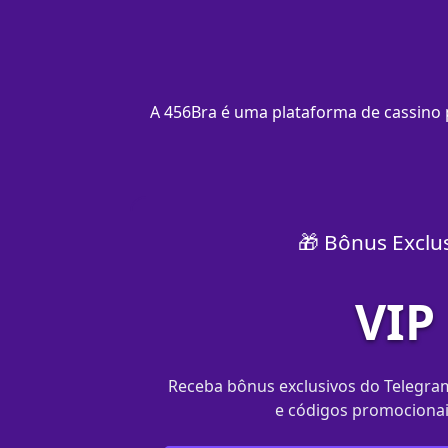
A 456Bra é uma plataforma de cassino p
🎁 Bônus Exclu
VIP
Receba bônus exclusivos do Telegra
e códigos promocionai