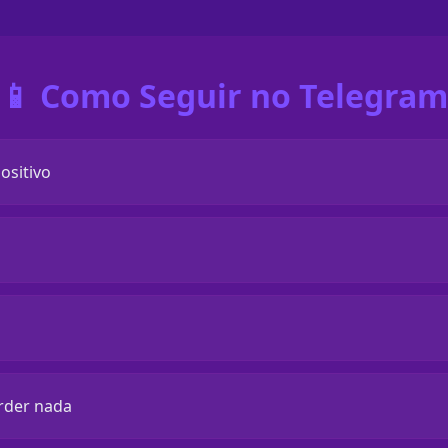
📱 Como Seguir no Telegram
ositivo
erder nada