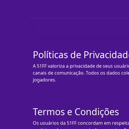
Políticas de Privacida
A 51FF valoriza a privacidade de seus usuá
canais de comunicação. Todos os dados cole
jogadores.
Termos e Condições
Os usuários da 51FF concordam em respeitar