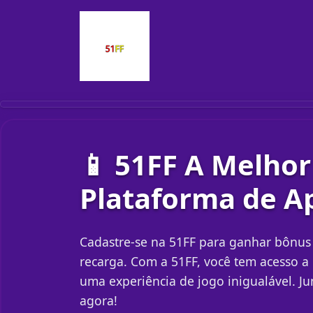
📱 51FF A Melhor
Plataforma de A
Cadastre-se na 51FF para ganhar bônus
recarga. Com a 51FF, você tem acesso a
uma experiência de jogo inigualável. J
agora!