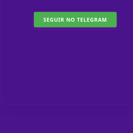
SEGUIR NO TELEGRAM