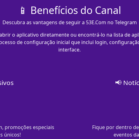
📱 Benefícios do Canal
Descubra as vantagens de seguir a 53E.Com no Telegram
brir o aplicativo diretamente ou encontrá-lo na lista de ap
ocesso de configuração inicial que inclui login, configuraçã
interface.
sivos
📢 Notí
m, promoções especiais
Fique por dentro d
s únicos!
eventos da