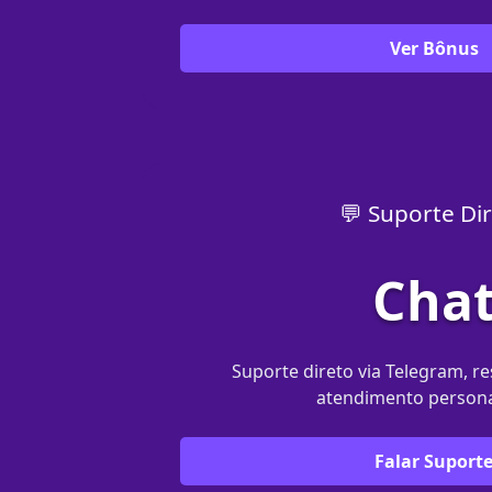
Ver Bônus
💬 Suporte Di
Cha
Suporte direto via Telegram, r
atendimento persona
Falar Suport