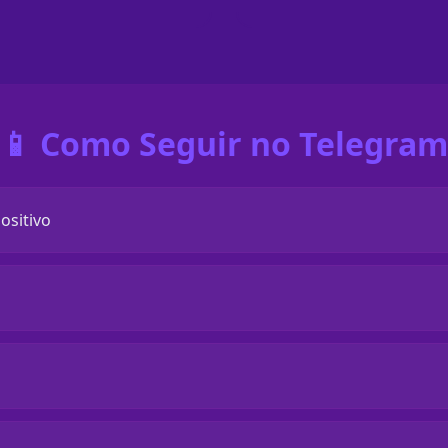
📱 Como Seguir no Telegram
ositivo