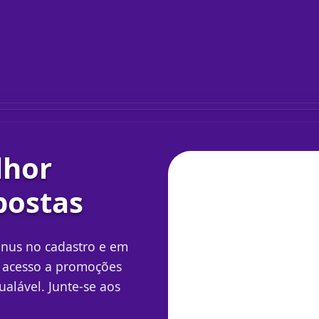
lhor
postas
nus no cadastro e em
 acesso a promoções
ualável. Junte-se aos