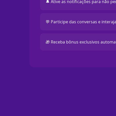
🔔 Ative as notificações para não p
💬 Participe das conversas e interaj
🎁 Receba bônus exclusivos autom