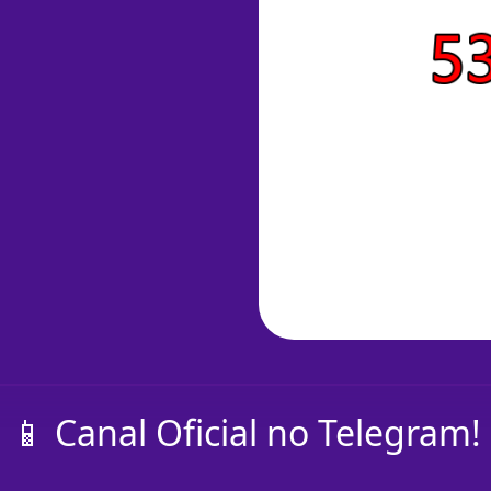
📱 Canal Oficial no Telegram!