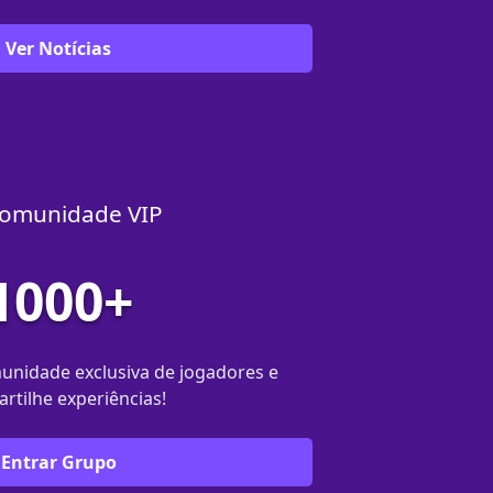
Ver Notícias
Comunidade VIP
1000+
unidade exclusiva de jogadores e
rtilhe experiências!
Entrar Grupo