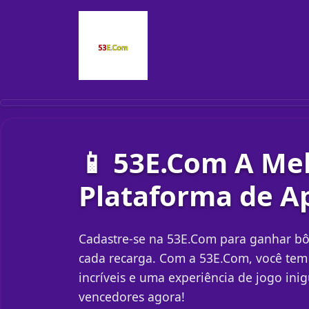
📱 53E.Com A Me
Plataforma de A
Cadastre-se na 53E.Com para ganhar bô
cada recarga. Com a 53E.Com, você tem
incríveis e uma experiência de jogo inig
vencedores agora!