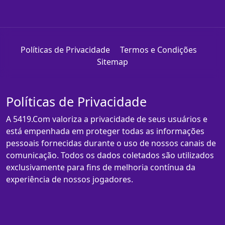
Políticas de Privacidade
Termos e Condições
Sitemap
Políticas de Privacidade
A 5419.Com valoriza a privacidade de seus usuários e
está empenhada em proteger todas as informações
pessoais fornecidas durante o uso de nossos canais de
comunicação. Todos os dados coletados são utilizados
exclusivamente para fins de melhoria contínua da
experiência de nossos jogadores.