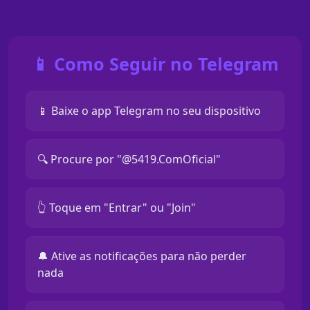
📱 Como Seguir no Telegram
📱 Baixe o app Telegram no seu dispositivo
🔍 Procure por "@5419.ComOficial"
👆 Toque em "Entrar" ou "Join"
🔔 Ative as notificações para não perder
nada