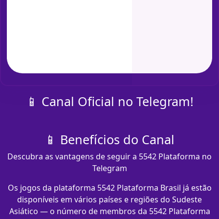
📱 Canal Oficial no Telegram!
📱 Benefícios do Canal
Descubra as vantagens de seguir a 5542 Plataforma no
Telegram
Os jogos da plataforma 5542 Plataforma Brasil já estão
disponíveis em vários países e regiões do Sudeste
Asiático — o número de membros da 5542 Plataforma