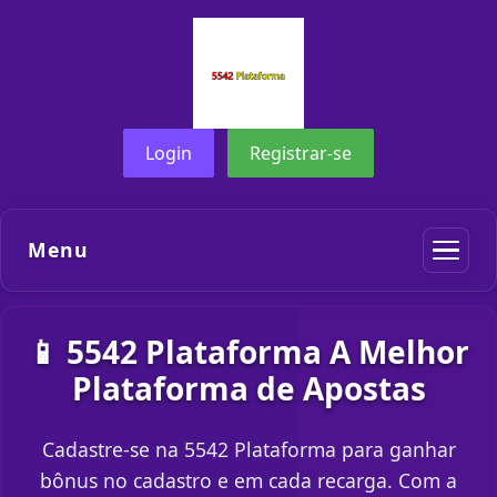
Login
Registrar-se
Menu
📱 5542 Plataforma A Melhor
Plataforma de Apostas
Cadastre-se na 5542 Plataforma para ganhar
bônus no cadastro e em cada recarga. Com a