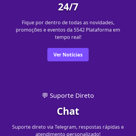
24/7
Fique por dentro de todas as novidades,
promoções e eventos da 5542 Plataforma em
tempo real!
Ver Notícias
💬 Suporte Direto
Chat
Suporte direto via Telegram, respostas rápidas e
atendimento personalizado!