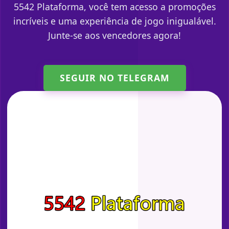
5542 Plataforma, você tem acesso a promoções
incríveis e uma experiência de jogo inigualável.
Junte-se aos vencedores agora!
SEGUIR NO TELEGRAM