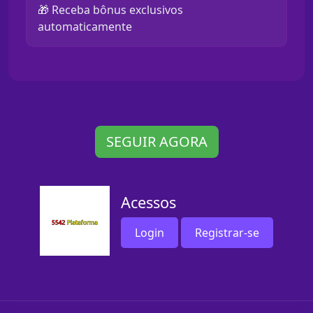
🎁 Receba bônus exclusivos
automaticamente
SEGUIR AGORA
Acessos
Login
Registrar-se