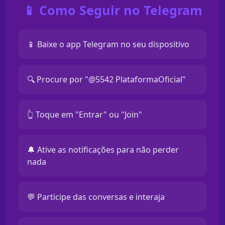
📱 Como Seguir no Telegram
📱 Baixe o app Telegram no seu dispositivo
🔍 Procure por "@5542 PlataformaOficial"
👆 Toque em "Entrar" ou "Join"
🔔 Ative as notificações para não perder
nada
💬 Participe das conversas e interaja