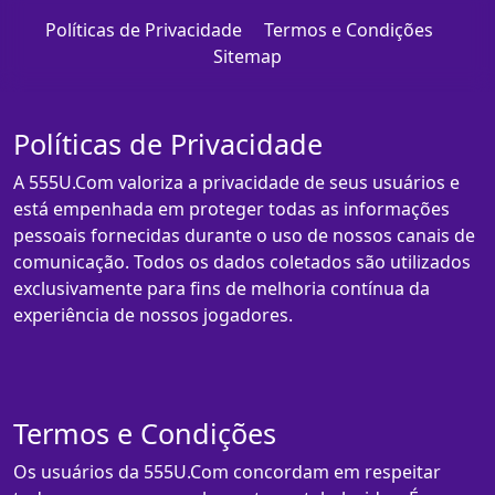
Políticas de Privacidade
Termos e Condições
Sitemap
Políticas de Privacidade
A 555U.Com valoriza a privacidade de seus usuários e
está empenhada em proteger todas as informações
pessoais fornecidas durante o uso de nossos canais de
comunicação. Todos os dados coletados são utilizados
exclusivamente para fins de melhoria contínua da
experiência de nossos jogadores.
Termos e Condições
Os usuários da 555U.Com concordam em respeitar