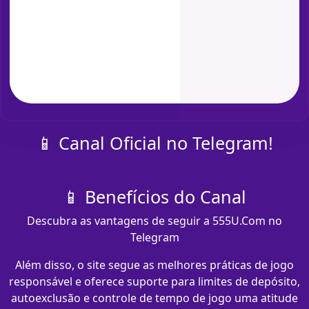
📱 Canal Oficial no Telegram!
📱 Benefícios do Canal
Descubra as vantagens de seguir a 555U.Com no
Telegram
Além disso, o site segue as melhores práticas de jogo
responsável e oferece suporte para limites de depósito,
autoexclusão e controle de tempo de jogo uma atitude