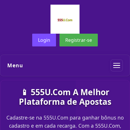
Login
Registrar-se
Menu
📱 555U.Com A Melhor
Plataforma de Apostas
Cadastre-se na 555U.Com para ganhar bônus no
cadastro e em cada recarga. Com a 555U.Com,