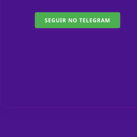
SEGUIR NO TELEGRAM