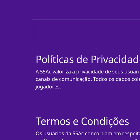
Políticas de Privacida
A 55Ac valoriza a privacidade de seus usuá
canais de comunicação. Todos os dados cole
jogadores.
Termos e Condições
Os usuários da 55Ac concordam em respeitar