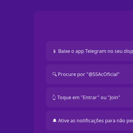
📱 Baixe o app Telegram no seu disp
🔍 Procure por "@55AcOficial"
👆 Toque em "Entrar" ou "Join"
🔔 Ative as notificações para não p