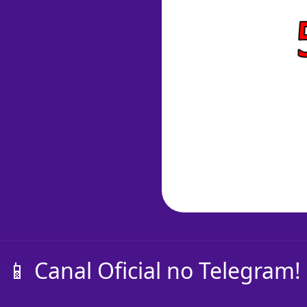
📱 Canal Oficial no Telegram!