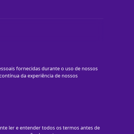
essoais fornecidas durante o uso de nossos
 contínua da experiência de nossos
nte ler e entender todos os termos antes de