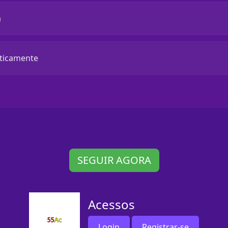
a
aticamente
SEGUIR AGORA
Acessos
Login
Registrar-se