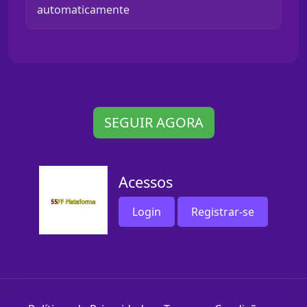
automaticamente
SEGUIR AGORA
Acessos
Login
Registrar-se