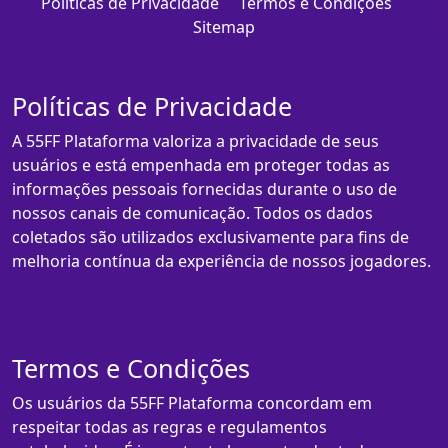
Políticas de Privacidade
Termos e Condições
Sitemap
Políticas de Privacidade
A 55FF Plataforma valoriza a privacidade de seus
usuários e está empenhada em proteger todas as
informações pessoais fornecidas durante o uso de
nossos canais de comunicação. Todos os dados
coletados são utilizados exclusivamente para fins de
melhoria contínua da experiência de nossos jogadores.
Termos e Condições
Os usuários da 55FF Plataforma concordam em
respeitar todas as regras e regulamentos