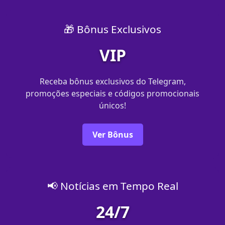
🎁 Bônus Exclusivos
VIP
Receba bônus exclusivos do Telegram,
promoções especiais e códigos promocionais
únicos!
Ver Bônus
📢 Notícias em Tempo Real
24/7