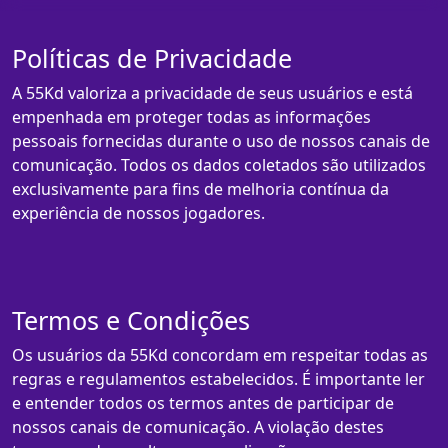
Políticas de Privacidade
A 55Kd valoriza a privacidade de seus usuários e está
empenhada em proteger todas as informações
pessoais fornecidas durante o uso de nossos canais de
comunicação. Todos os dados coletados são utilizados
exclusivamente para fins de melhoria contínua da
experiência de nossos jogadores.
Termos e Condições
Os usuários da 55Kd concordam em respeitar todas as
regras e regulamentos estabelecidos. É importante ler
e entender todos os termos antes de participar de
nossos canais de comunicação. A violação destes