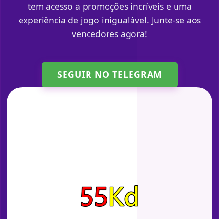
tem acesso a promoções incríveis e uma
experiência de jogo inigualável. Junte-se aos
vencedores agora!
SEGUIR NO TELEGRAM