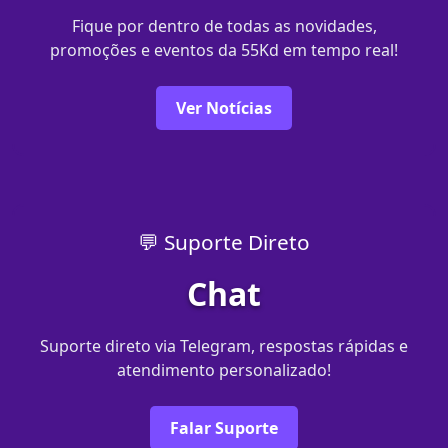
Fique por dentro de todas as novidades,
promoções e eventos da 55Kd em tempo real!
Ver Notícias
💬 Suporte Direto
Chat
Suporte direto via Telegram, respostas rápidas e
atendimento personalizado!
Falar Suporte