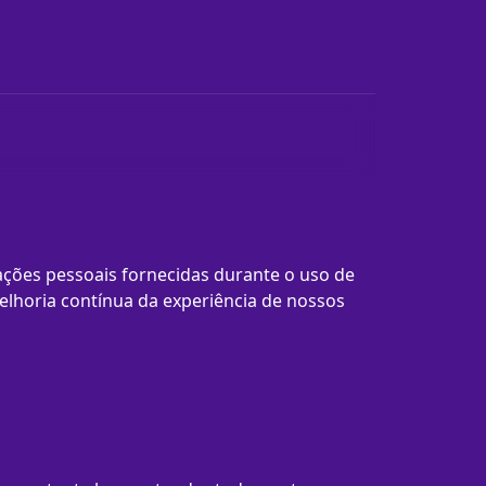
ções pessoais fornecidas durante o uso de
elhoria contínua da experiência de nossos