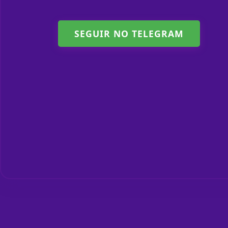
SEGUIR NO TELEGRAM