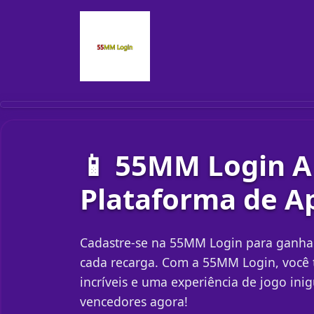
📱 55MM Login A
Plataforma de A
Cadastre-se na 55MM Login para ganha
cada recarga. Com a 55MM Login, você
incríveis e uma experiência de jogo inig
vencedores agora!