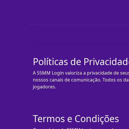
Políticas de Privacida
A 55MM Login valoriza a privacidade de se
nossos canais de comunicação. Todos os dad
jogadores.
Termos e Condições