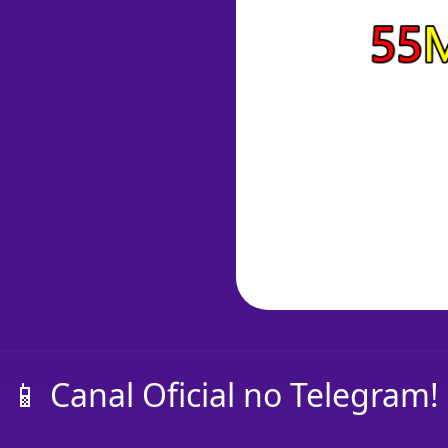
📱 Canal Oficial no Telegram!