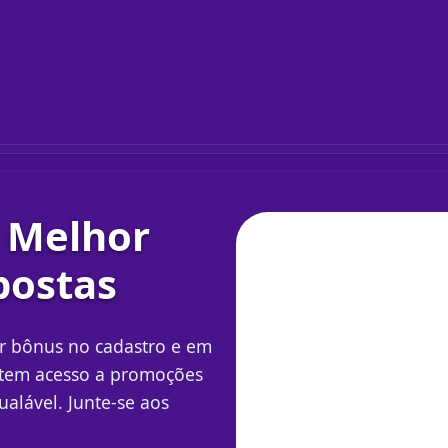
 Melhor
postas
r bônus no cadastro e em
 tem acesso a promoções
ualável. Junte-se aos