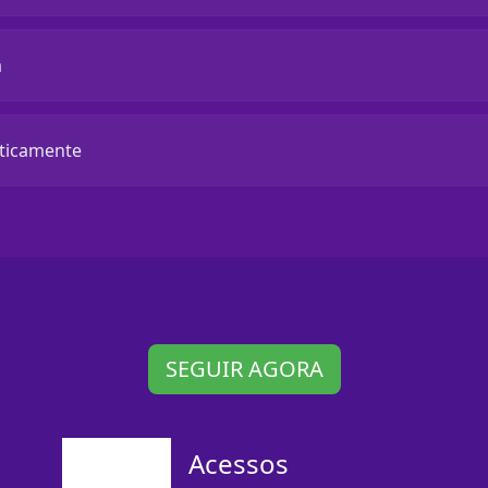
a
aticamente
SEGUIR AGORA
Acessos