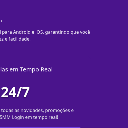
m
l para Android e iOS, garantindo que você
 e facilidade.
cias em Tempo Real
24/7
e todas as novidades, promoções e
55MM Login em tempo real!