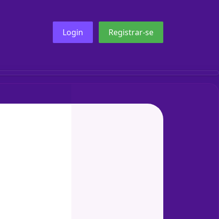
Login
Registrar-se