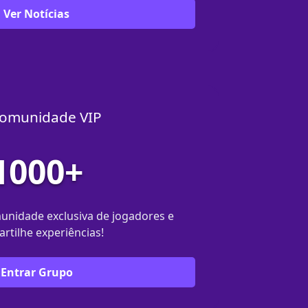
Ver Notícias
Comunidade VIP
1000+
unidade exclusiva de jogadores e
rtilhe experiências!
Entrar Grupo