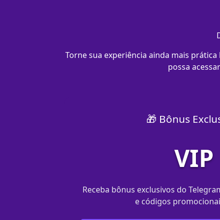
Torne sua experiência ainda mais prática
possa acessar
🎁 Bônus Exclu
VIP
Receba bônus exclusivos do Telegra
e códigos promocionai