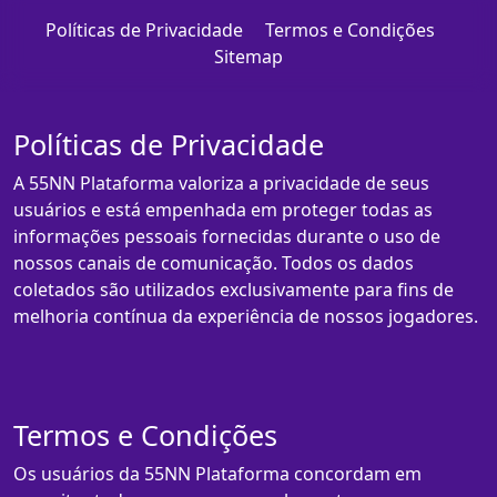
Políticas de Privacidade
Termos e Condições
Sitemap
Políticas de Privacidade
A 55NN Plataforma valoriza a privacidade de seus
usuários e está empenhada em proteger todas as
informações pessoais fornecidas durante o uso de
nossos canais de comunicação. Todos os dados
coletados são utilizados exclusivamente para fins de
melhoria contínua da experiência de nossos jogadores.
Termos e Condições
Os usuários da 55NN Plataforma concordam em