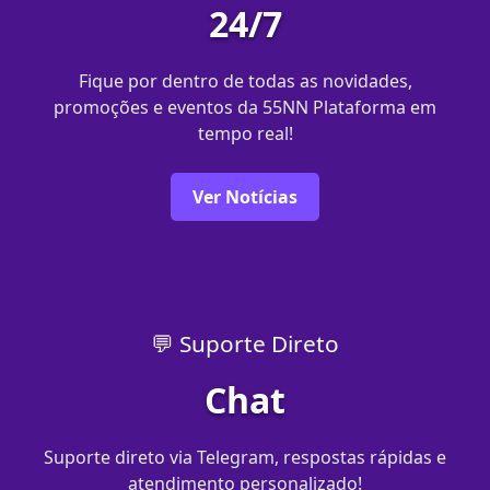
24/7
Fique por dentro de todas as novidades,
promoções e eventos da 55NN Plataforma em
tempo real!
Ver Notícias
💬 Suporte Direto
Chat
Suporte direto via Telegram, respostas rápidas e
atendimento personalizado!