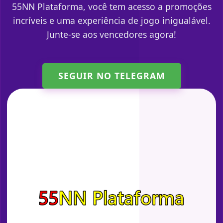
55NN Plataforma, você tem acesso a promoções
incríveis e uma experiência de jogo inigualável.
Junte-se aos vencedores agora!
SEGUIR NO TELEGRAM