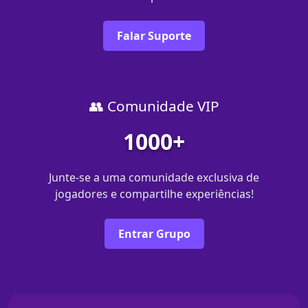
Falar Suporte
👥 Comunidade VIP
1000+
Junte-se a uma comunidade exclusiva de
jogadores e compartilhe experiências!
Entrar Grupo