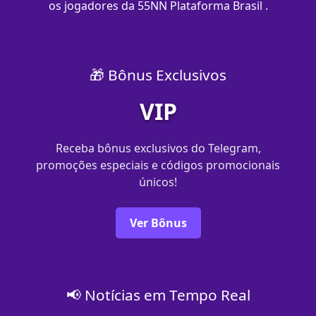
os jogadores da 55NN Plataforma Brasil .
🎁 Bônus Exclusivos
VIP
Receba bônus exclusivos do Telegram,
promoções especiais e códigos promocionais
únicos!
Ver Bônus
📢 Notícias em Tempo Real