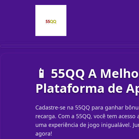
📱 55QQ A Melho
Plataforma de A
Cadastre-se na 55QQ para ganhar bônu
recarga. Com a 55QQ, você tem acesso a
uma experiência de jogo inigualável. J
agora!