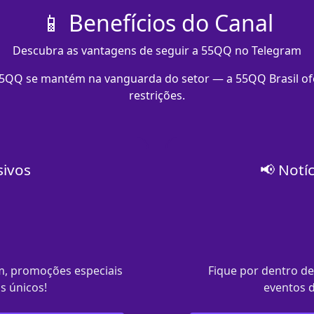
📱 Benefícios do Canal
Descubra as vantagens de seguir a 55QQ no Telegram
55QQ se mantém na vanguarda do setor — a 55QQ Brasil o
restrições.
sivos
📢 Notí
m, promoções especiais
Fique por dentro d
s únicos!
eventos 