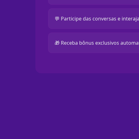
💬 Participe das conversas e interaj
🎁 Receba bônus exclusivos autom