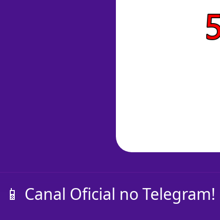
📱 Canal Oficial no Telegram!