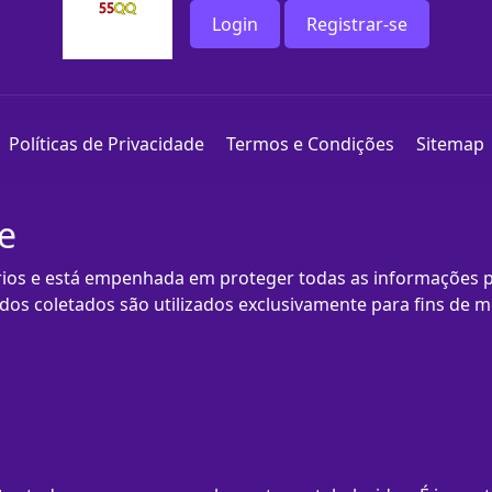
Login
Registrar-se
Políticas de Privacidade
Termos e Condições
Sitemap
de
ários e está empenhada em proteger todas as informações p
os coletados são utilizados exclusivamente para fins de m