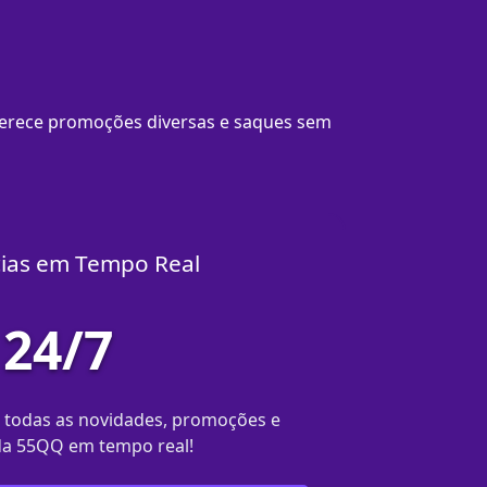
ferece promoções diversas e saques sem
cias em Tempo Real
24/7
e todas as novidades, promoções e
da 55QQ em tempo real!