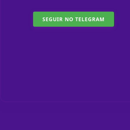
SEGUIR NO TELEGRAM