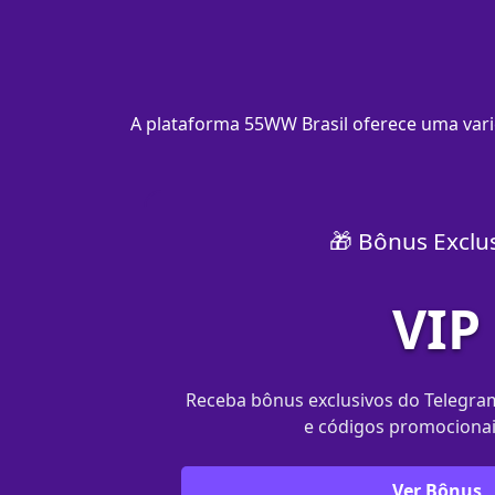
A plataforma 55WW Brasil oferece uma vari
🎁 Bônus Exclu
VIP
Receba bônus exclusivos do Telegra
e códigos promocionai
Ver Bônus