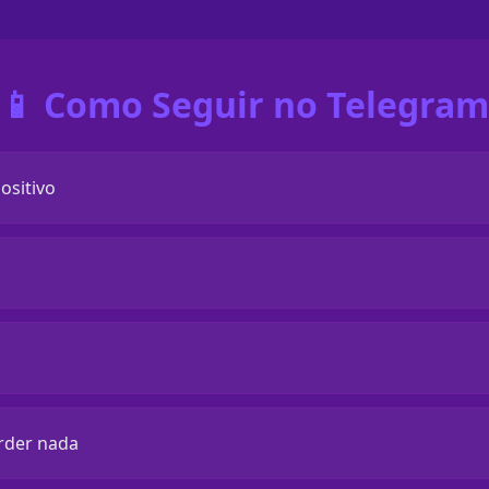
📱 Como Seguir no Telegram
ositivo
erder nada