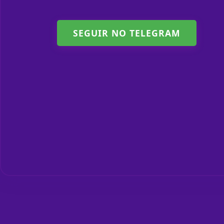
SEGUIR NO TELEGRAM