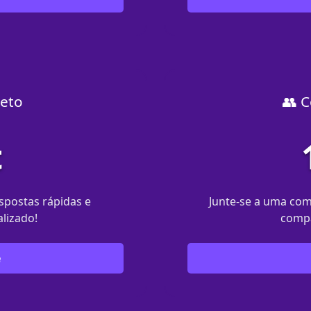
reto
👥 
t
espostas rápidas e
Junte-se a uma com
lizado!
compa
e