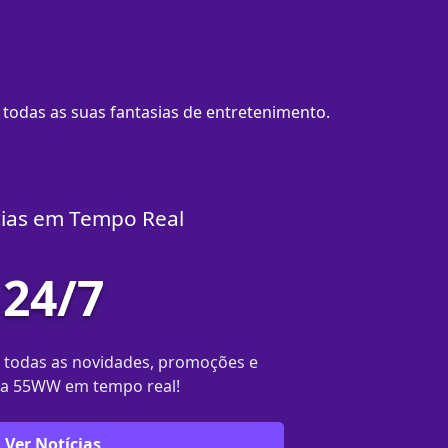
todas as suas fantasias de entretenimento.
cias em Tempo Real
24/7
e todas as novidades, promoções e
da 55WW em tempo real!
Ver Notícias