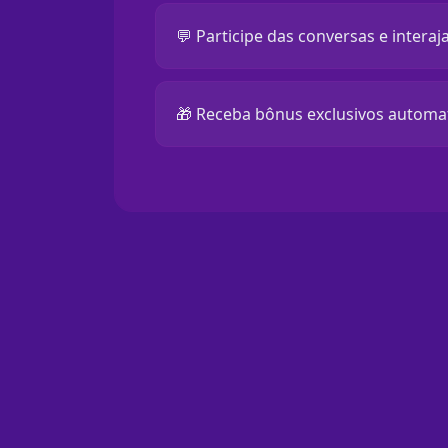
💬 Participe das conversas e interaj
🎁 Receba bônus exclusivos autom