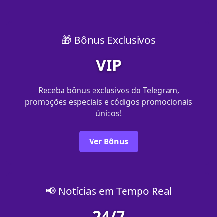
🎁 Bônus Exclusivos
VIP
Receba bônus exclusivos do Telegram,
promoções especiais e códigos promocionais
únicos!
Ver Bônus
📢 Notícias em Tempo Real
24/7