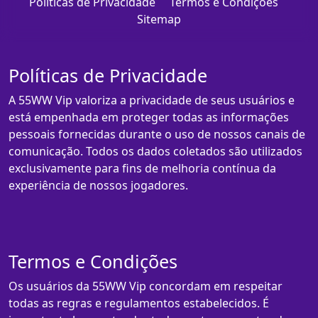
Políticas de Privacidade
Termos e Condições
Sitemap
Políticas de Privacidade
A 55WW Vip valoriza a privacidade de seus usuários e
está empenhada em proteger todas as informações
pessoais fornecidas durante o uso de nossos canais de
comunicação. Todos os dados coletados são utilizados
exclusivamente para fins de melhoria contínua da
experiência de nossos jogadores.
Termos e Condições
Os usuários da 55WW Vip concordam em respeitar
todas as regras e regulamentos estabelecidos. É