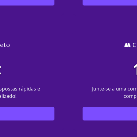
reto
👥 
t
espostas rápidas e
Junte-se a uma com
lizado!
compa
e