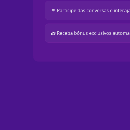
💬 Participe das conversas e interaj
🎁 Receba bônus exclusivos autom