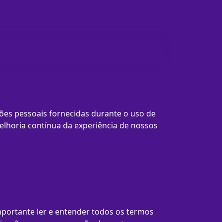
ões pessoais fornecidas durante o uso de
elhoria contínua da experiência de nossos
portante ler e entender todos os termos