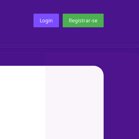
Login
Registrar-se