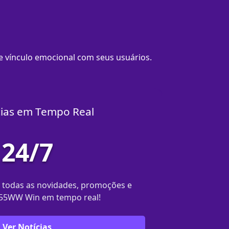
m
te vínculo emocional com seus usuários.
cias em Tempo Real
24/7
e todas as novidades, promoções e
 55WW Win em tempo real!
Ver Notícias