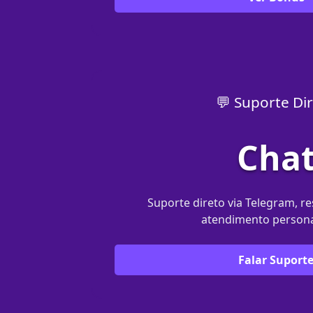
💬 Suporte Di
Cha
Suporte direto via Telegram, r
atendimento persona
Falar Suport