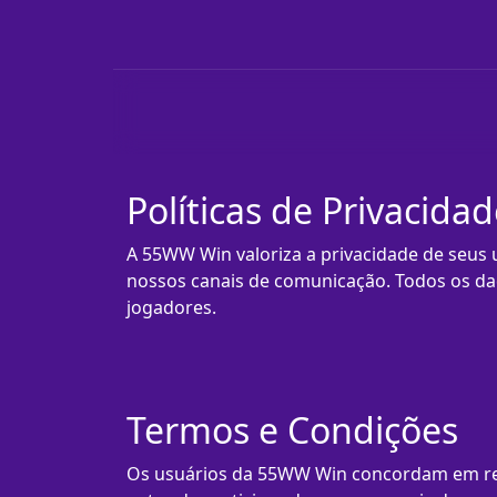
Políticas de Privacida
A 55WW Win valoriza a privacidade de seus
nossos canais de comunicação. Todos os dad
jogadores.
Termos e Condições
Os usuários da 55WW Win concordam em resp