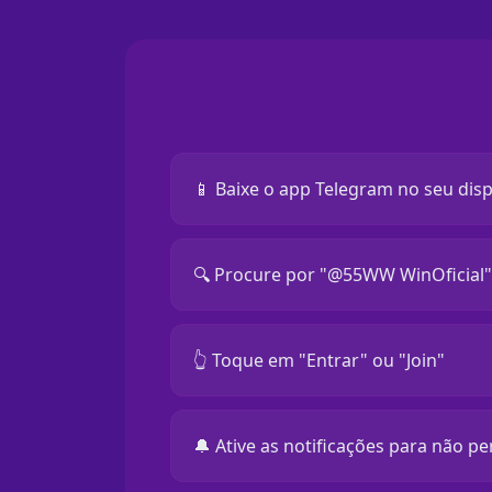
📱 Baixe o app Telegram no seu disp
🔍 Procure por "@55WW WinOficial"
👆 Toque em "Entrar" ou "Join"
🔔 Ative as notificações para não p