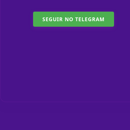
SEGUIR NO TELEGRAM