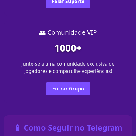
Falar Suporte
👥 Comunidade VIP
1000+
Junte-se a uma comunidade exclusiva de
jogadores e compartilhe experiências!
Entrar Grupo
📱 Como Seguir no Telegram