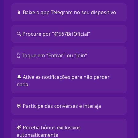
📱 Baixe o app Telegram no seu dispositivo
🔍 Procure por "@567BrlOficial"
👆 Toque em "Entrar" ou "Join"
🔔 Ative as notificações para não perder
nada
💬 Participe das conversas e interaja
🎁 Receba bônus exclusivos
automaticamente