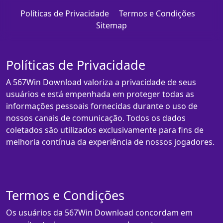
Políticas de Privacidade
Termos e Condições
Sitemap
Políticas de Privacidade
A 567Win Download valoriza a privacidade de seus
usuários e está empenhada em proteger todas as
informações pessoais fornecidas durante o uso de
nossos canais de comunicação. Todos os dados
coletados são utilizados exclusivamente para fins de
melhoria contínua da experiência de nossos jogadores.
Termos e Condições
Os usuários da 567Win Download concordam em