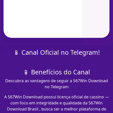
📱 Canal Oficial no Telegram!
📱 Benefícios do Canal
Descubra as vantagens de seguir a 567Win Download
no Telegram
A 567Win Download possui licença oficial de cassino —
com foco em integridade e qualidade da 567Win
Download Brasil , busca ser a melhor plataforma de