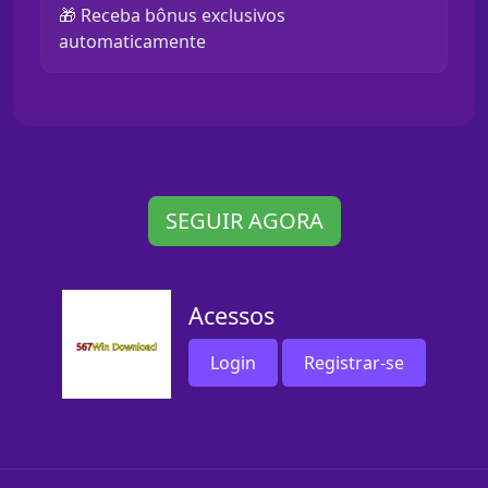
🎁 Receba bônus exclusivos
automaticamente
SEGUIR AGORA
Acessos
Login
Registrar-se