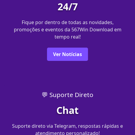
24/7
Fique por dentro de todas as novidades,
promoções e eventos da 567Win Download em
tempo real!
Ver Notícias
💬 Suporte Direto
Chat
Suporte direto via Telegram, respostas rápidas e
atendimento personalizado!