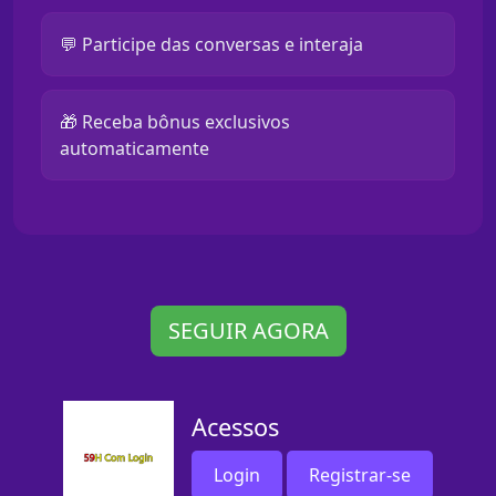
💬 Participe das conversas e interaja
🎁 Receba bônus exclusivos
automaticamente
SEGUIR AGORA
Acessos
Login
Registrar-se