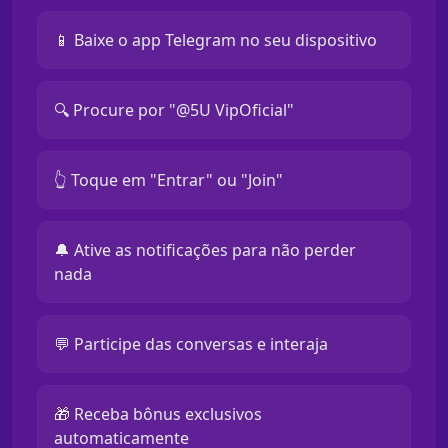
📱 Baixe o app Telegram no seu dispositivo
🔍 Procure por "@5U VipOficial"
👆 Toque em "Entrar" ou "Join"
🔔 Ative as notificações para não perder
nada
💬 Participe das conversas e interaja
🎁 Receba bônus exclusivos
automaticamente