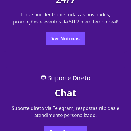
Fique por dentro de todas as novidades,
promoções e eventos da 5U Vip em tempo real!
Ver Notícias
💬 Suporte Direto
Chat
Suporte direto via Telegram, respostas rápidas e
atendimento personalizado!