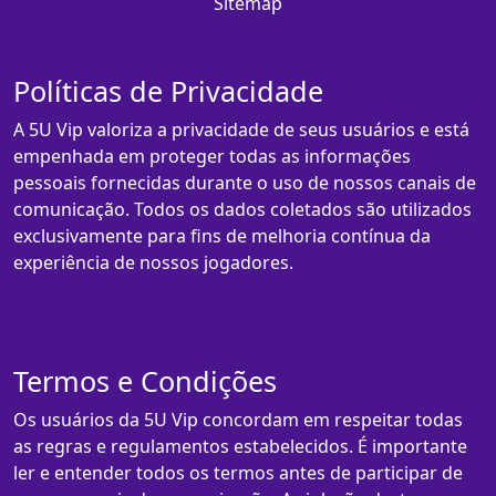
Sitemap
Políticas de Privacidade
A 5U Vip valoriza a privacidade de seus usuários e está
empenhada em proteger todas as informações
pessoais fornecidas durante o uso de nossos canais de
comunicação. Todos os dados coletados são utilizados
exclusivamente para fins de melhoria contínua da
experiência de nossos jogadores.
Termos e Condições
Os usuários da 5U Vip concordam em respeitar todas
as regras e regulamentos estabelecidos. É importante
ler e entender todos os termos antes de participar de