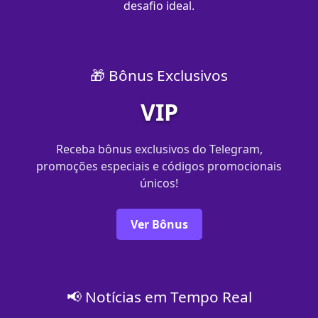
desafio ideal.
🎁 Bônus Exclusivos
VIP
Receba bônus exclusivos do Telegram,
promoções especiais e códigos promocionais
únicos!
Ver Bônus
📢 Notícias em Tempo Real