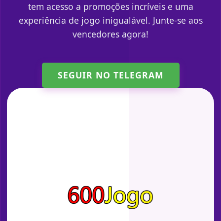
tem acesso a promoções incríveis e uma
experiência de jogo inigualável. Junte-se aos
vencedores agora!
SEGUIR NO TELEGRAM