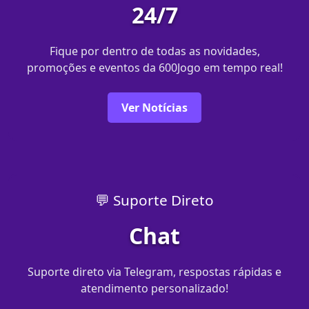
24/7
Fique por dentro de todas as novidades,
promoções e eventos da 600Jogo em tempo real!
Ver Notícias
💬 Suporte Direto
Chat
Suporte direto via Telegram, respostas rápidas e
atendimento personalizado!