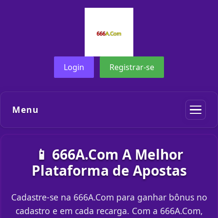
Login
Registrar-se
Menu
📱 666A.Com A Melhor
Plataforma de Apostas
Cadastre-se na 666A.Com para ganhar bônus no
cadastro e em cada recarga. Com a 666A.Com,