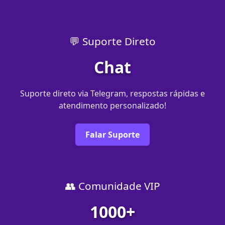
💬 Suporte Direto
Chat
Suporte direto via Telegram, respostas rápidas e
atendimento personalizado!
Falar Suporte
👥 Comunidade VIP
1000+