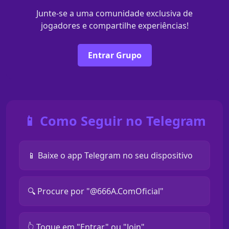
Junte-se a uma comunidade exclusiva de
jogadores e compartilhe experiências!
Entrar Grupo
📱 Como Seguir no Telegram
📱 Baixe o app Telegram no seu dispositivo
🔍 Procure por "@666A.ComOficial"
👆 Toque em "Entrar" ou "Join"