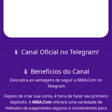
📱 Canal Oficial no Telegram!
📱 Benefícios do Canal
Descubra as vantagens de seguir a 666A.Com no
Telegram
Depois de criar sua conta, é hora de fazer seu primeiro
depósito. A
666A.Com
oferece uma variedade de
métodos de pagamento seguros e convenientes para