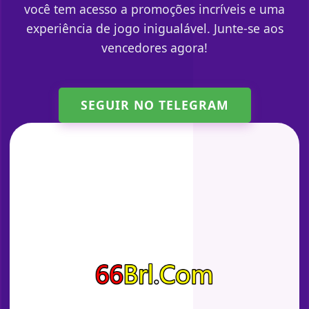
você tem acesso a promoções incríveis e uma
experiência de jogo inigualável. Junte-se aos
vencedores agora!
SEGUIR NO TELEGRAM