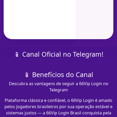
📱 Canal Oficial no Telegram!
📱 Benefícios do Canal
Descubra as vantagens de seguir a 66Vip Login no
Telegram
Plataforma clássica e confiável, o 66Vip Login é amado
pelos jogadores brasileiros por sua operação estável e
sistemas justos — a 66Vip Login Brasil conquista pela