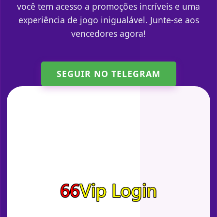
você tem acesso a promoções incríveis e uma
experiência de jogo inigualável. Junte-se aos
vencedores agora!
SEGUIR NO TELEGRAM