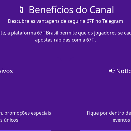
📱 Benefícios do Canal
Descubra as vantagens de seguir a 67F no Telegram
te, a plataforma 67F Brasil permite que os jogadores se c
apostas rápidas com a 67F .
sivos
📢 Notí
m, promoções especiais
Fique por dentro d
s únicos!
eventos