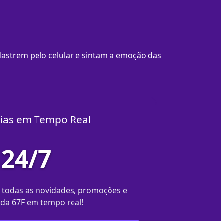
adastrem pelo celular e sintam a emoção das
cias em Tempo Real
24/7
e todas as novidades, promoções e
 da 67F em tempo real!