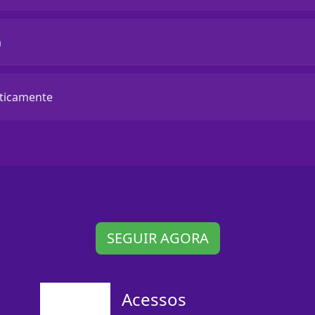
a
aticamente
SEGUIR AGORA
Acessos