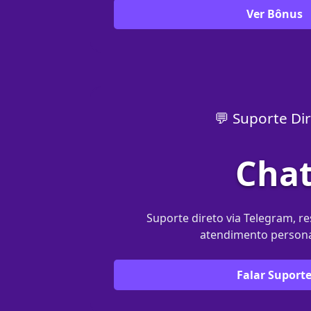
Ver Bônus
💬 Suporte Di
Cha
Suporte direto via Telegram, r
atendimento persona
Falar Suport