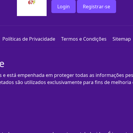
Login
Registrar-se
Políticas de Privacidade
Termos e Condições
Sitemap
de
ios e está empenhada em proteger todas as informações pe
tados são utilizados exclusivamente para fins de melhoria