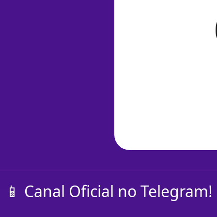
📱 Canal Oficial no Telegram!