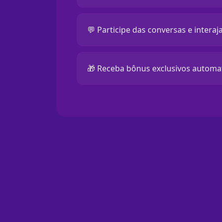
💬 Participe das conversas e interaj
🎁 Receba bônus exclusivos autom