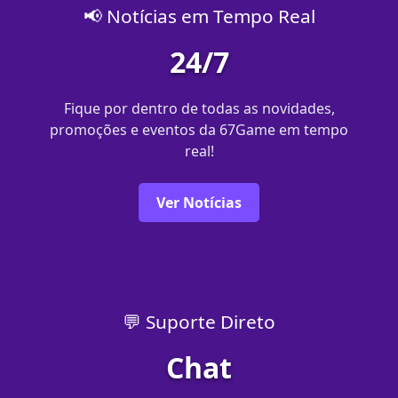
📢 Notícias em Tempo Real
24/7
Fique por dentro de todas as novidades,
promoções e eventos da 67Game em tempo
real!
Ver Notícias
💬 Suporte Direto
Chat