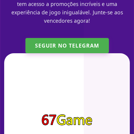
tem acesso a promoções incríveis e uma
experiência de jogo inigualável. Junte-se aos
vencedores agora!
SEGUIR NO TELEGRAM