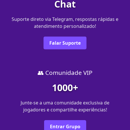
Chat
Suporte direto via Telegram, respostas rápidas e
atendimento personalizado!
Falar Suporte
👥 Comunidade VIP
1000+
Junte-se a uma comunidade exclusiva de
jogadores e compartilhe experiências!
Entrar Grupo