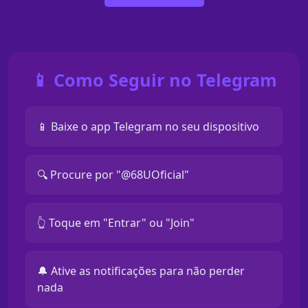
📱 Como Seguir no Telegram
📱 Baixe o app Telegram no seu dispositivo
🔍 Procure por "@68UOficial"
👆 Toque em "Entrar" ou "Join"
🔔 Ative as notificações para não perder
nada