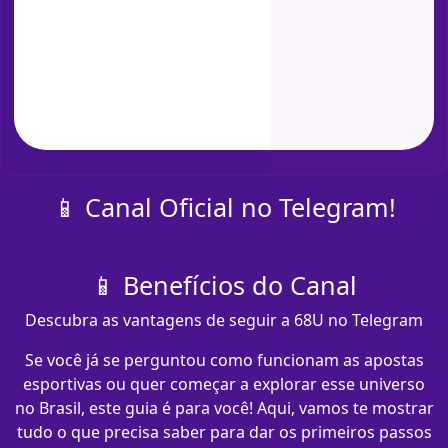
📱 Canal Oficial no Telegram!
📱 Benefícios do Canal
Descubra as vantagens de seguir a 68U no Telegram
Se você já se perguntou como funcionam as apostas
esportivas ou quer começar a explorar esse universo
no Brasil, este guia é para você! Aqui, vamos te mostrar
tudo o que precisa saber para dar os primeiros passos