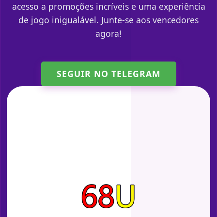
acesso a promoções incríveis e uma experiência
de jogo inigualável. Junte-se aos vencedores
agora!
SEGUIR NO TELEGRAM