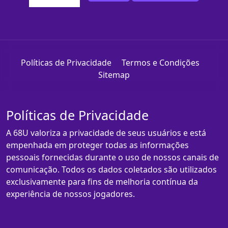
Políticas de Privacidade
Termos e Condições
Sitemap
Políticas de Privacidade
A 68U valoriza a privacidade de seus usuários e está
empenhada em proteger todas as informações
pessoais fornecidas durante o uso de nossos canais de
comunicação. Todos os dados coletados são utilizados
exclusivamente para fins de melhoria contínua da
experiência de nossos jogadores.