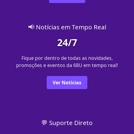
📢 Notícias em Tempo Real
24/7
Fique por dentro de todas as novidades,
promoções e eventos da 68U em tempo real!
Ver Notícias
💬 Suporte Direto