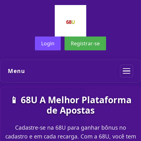
Login
Registrar-se
Menu
📱 68U A Melhor Plataforma
de Apostas
Cadastre-se na 68U para ganhar bônus no
cadastro e em cada recarga. Com a 68U, você tem