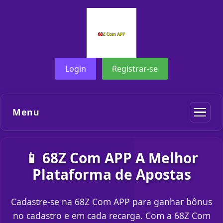
Login
Registrar-se
Menu
📱 68Z Com APP A Melhor
Plataforma de Apostas
Cadastre-se na 68Z Com APP para ganhar bônus
no cadastro e em cada recarga. Com a 68Z Com