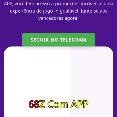
APP, você tem acesso a promoções incríveis e uma
experiência de jogo inigualável. Junte-se aos
vencedores agora!
SEGUIR NO TELEGRAM