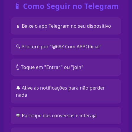
📱 Como Seguir no Telegram
📱 Baixe o app Telegram no seu dispositivo
🔍 Procure por "@68Z Com APPOficial"
👆 Toque em "Entrar" ou "Join"
🔔 Ative as notificações para não perder
nada
💬 Participe das conversas e interaja