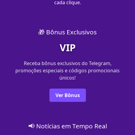
cada clique.
🎁 Bônus Exclusivos
VIP
Receba bônus exclusivos do Telegram,
promoções especiais e códigos promocionais
únicos!
Ver Bônus
📢 Notícias em Tempo Real