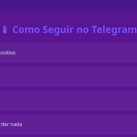
📱 Como Seguir no Telegram
ositivo
erder nada