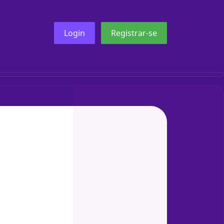
Login
Registrar-se