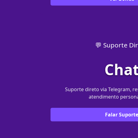
💬 Suporte Di
Cha
Suporte direto via Telegram, r
atendimento persona
Falar Suport