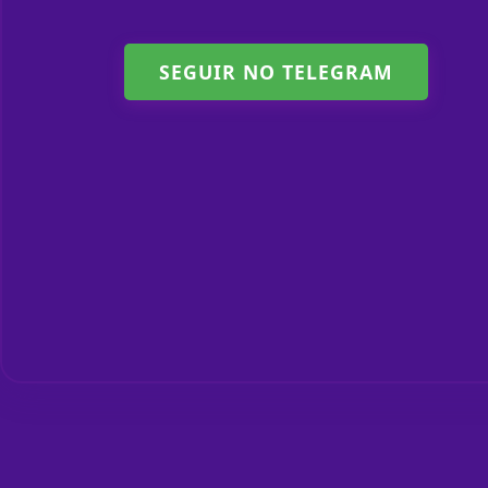
SEGUIR NO TELEGRAM