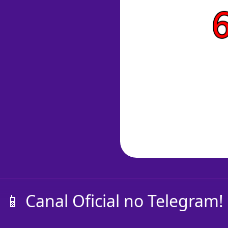
📱 Canal Oficial no Telegram!