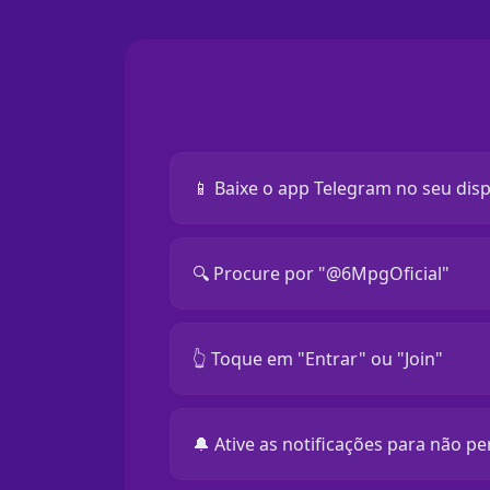
📱 Baixe o app Telegram no seu disp
🔍 Procure por "@6MpgOficial"
👆 Toque em "Entrar" ou "Join"
🔔 Ative as notificações para não p