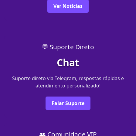
Ver Notícias
💬 Suporte Direto
Chat
Suporte direto via Telegram, respostas rápidas e
atendimento personalizado!
Falar Suporte
👥 Comunidade VIP