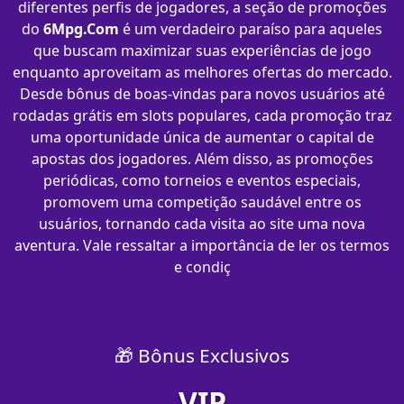
diferentes perfis de jogadores, a seção de promoções
do
6Mpg.Com
é um verdadeiro paraíso para aqueles
que buscam maximizar suas experiências de jogo
enquanto aproveitam as melhores ofertas do mercado.
Desde bônus de boas-vindas para novos usuários até
rodadas grátis em slots populares, cada promoção traz
uma oportunidade única de aumentar o capital de
apostas dos jogadores. Além disso, as promoções
periódicas, como torneios e eventos especiais,
promovem uma competição saudável entre os
usuários, tornando cada visita ao site uma nova
aventura. Vale ressaltar a importância de ler os termos
e condiç
🎁 Bônus Exclusivos
VIP