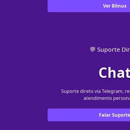
Ver Bônus
💬 Suporte Di
Cha
Suporte direto via Telegram, r
atendimento persona
Falar Suport