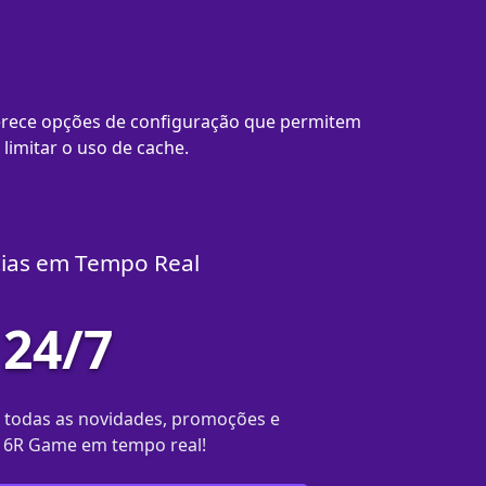
ferece opções de configuração que permitem
limitar o uso de cache.
cias em Tempo Real
24/7
e todas as novidades, promoções e
 6R Game em tempo real!