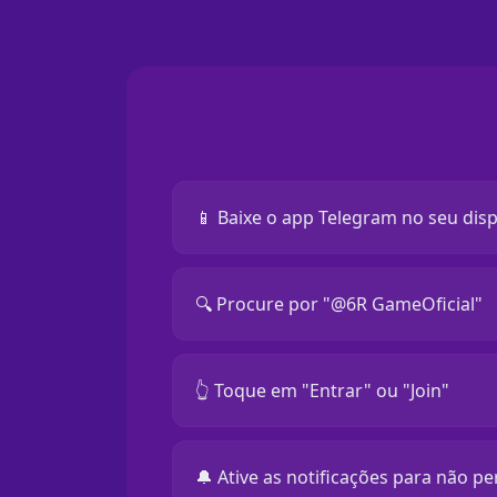
📱 Baixe o app Telegram no seu disp
🔍 Procure por "@6R GameOficial"
👆 Toque em "Entrar" ou "Join"
🔔 Ative as notificações para não p