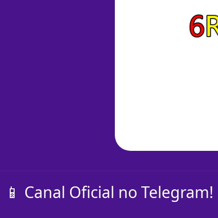
📱 Canal Oficial no Telegram!