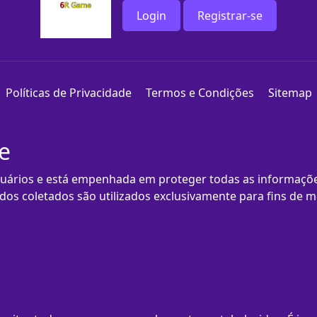
Login
Registrar-se
Políticas de Privacidade
Termos e Condições
Sitemap
de
usuários e está empenhada em proteger todas as informaçõe
os coletados são utilizados exclusivamente para fins de m