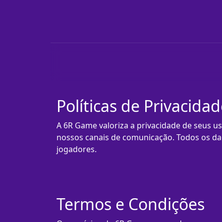
Políticas de Privacida
A 6R Game valoriza a privacidade de seus 
nossos canais de comunicação. Todos os dad
jogadores.
Termos e Condições