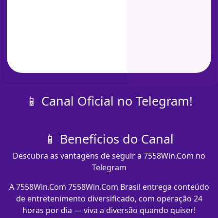
📱 Canal Oficial no Telegram!
📱 Benefícios do Canal
Descubra as vantagens de seguir a 7558Win.Com no
Telegram
A 7558Win.Com 7558Win.Com Brasil entrega conteúdo
de entretenimento diversificado, com operação 24
horas por dia — viva a diversão quando quiser!