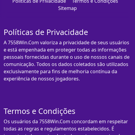
Políticas de Privacidade
Termos e Condições
Sitemap
Políticas de Privacidade
A 7558Win.Com valoriza a privacidade de seus usuários
e está empenhada em proteger todas as informações
pessoais fornecidas durante o uso de nossos canais de
comunicação. Todos os dados coletados são utilizados
exclusivamente para fins de melhoria contínua da
experiência de nossos jogadores.
Termos e Condições
Os usuários da 7558Win.Com concordam em respeitar
todas as regras e regulamentos estabelecidos. É