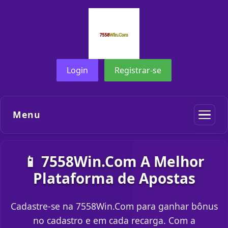
Login
Registrar-se
Menu
📱 7558Win.Com A Melhor
Plataforma de Apostas
Cadastre-se na 7558Win.Com para ganhar bônus
no cadastro e em cada recarga. Com a