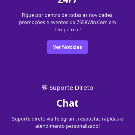
Fique por dentro de todas as novidades,
promoções e eventos da 7558Win.Com em
tempo real!
Ver Notícias
💬 Suporte Direto
Chat
Suporte direto via Telegram, respostas rápidas e
atendimento personalizado!