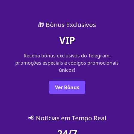
🎁 Bônus Exclusivos
VIP
Receba bônus exclusivos do Telegram,
promoções especiais e códigos promocionais
únicos!
Ver Bônus
📢 Notícias em Tempo Real
24/7