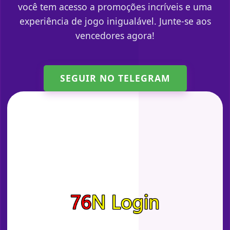
você tem acesso a promoções incríveis e uma
experiência de jogo inigualável. Junte-se aos
vencedores agora!
SEGUIR NO TELEGRAM