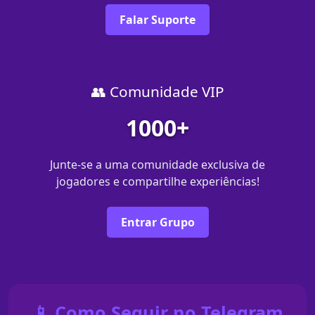
Falar Suporte
👥 Comunidade VIP
1000+
Junte-se a uma comunidade exclusiva de
jogadores e compartilhe experiências!
Entrar Grupo
📱 Como Seguir no Telegram