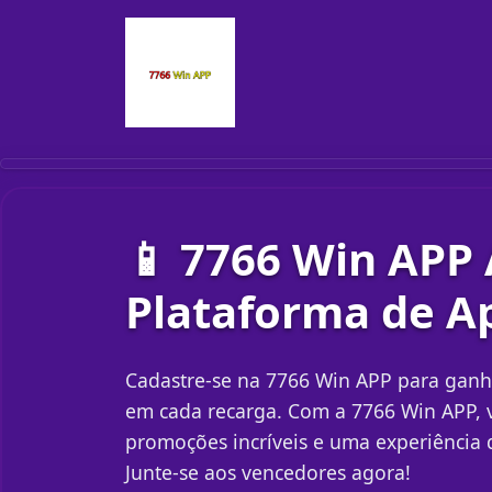
📱 7766 Win APP
Plataforma de A
Cadastre-se na 7766 Win APP para ganh
em cada recarga. Com a 7766 Win APP, 
promoções incríveis e uma experiência d
Junte-se aos vencedores agora!