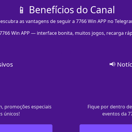
📱 Benefícios do Canal
escubra as vantagens de seguir a 7766 Win APP no Telegr
66 Win APP — interface bonita, muitos jogos, recarga rápi
sivos
📢 Notí
m, promoções especiais
Fique por dentro d
s únicos!
eventos da 7