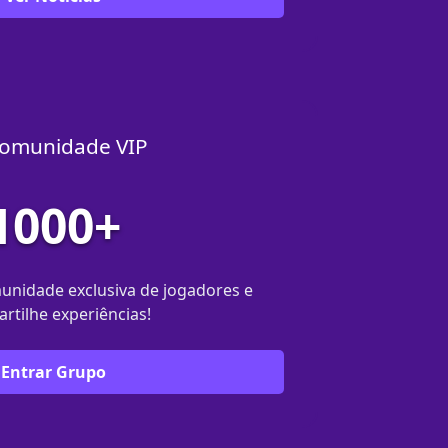
Comunidade VIP
1000+
unidade exclusiva de jogadores e
rtilhe experiências!
Entrar Grupo