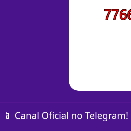
📱 Canal Oficial no Telegram!