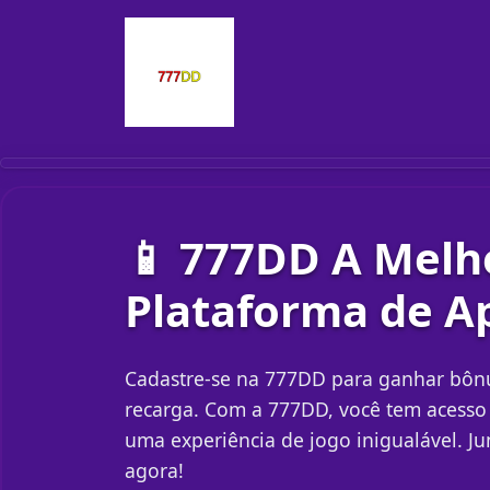
📱 777DD A Melh
Plataforma de A
Cadastre-se na 777DD para ganhar bôn
recarga. Com a 777DD, você tem acesso 
uma experiência de jogo inigualável. J
agora!