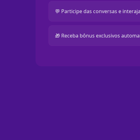
💬 Participe das conversas e interaj
🎁 Receba bônus exclusivos autom