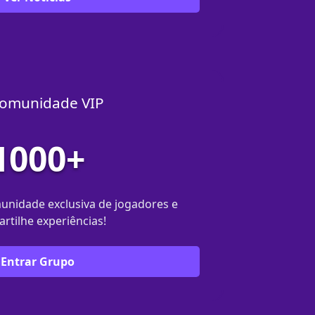
Comunidade VIP
1000+
unidade exclusiva de jogadores e
rtilhe experiências!
Entrar Grupo