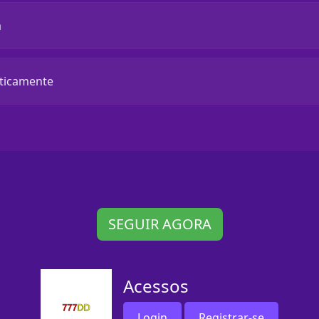
a
aticamente
SEGUIR AGORA
Acessos
Login
Registrar-se