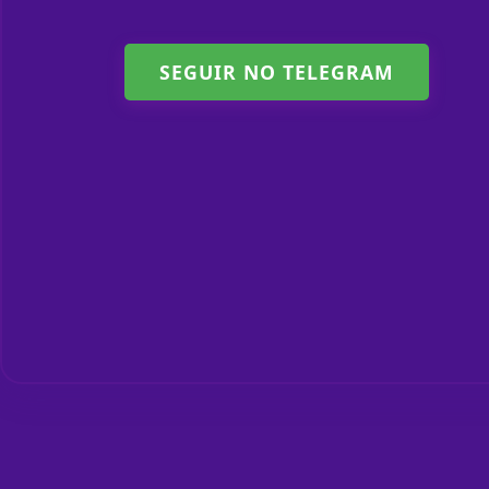
SEGUIR NO TELEGRAM