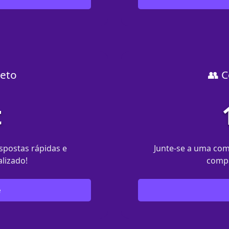
reto
👥 
t
espostas rápidas e
Junte-se a uma com
lizado!
compa
e