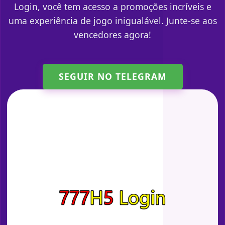
Login, você tem acesso a promoções incríveis e
uma experiência de jogo inigualável. Junte-se aos
vencedores agora!
SEGUIR NO TELEGRAM