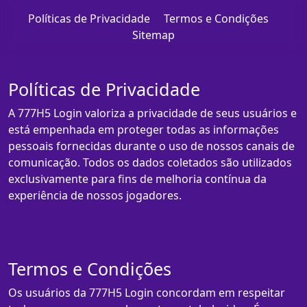
Políticas de Privacidade
Termos e Condições
Sitemap
Políticas de Privacidade
A 777H5 Login valoriza a privacidade de seus usuários e
está empenhada em proteger todas as informações
pessoais fornecidas durante o uso de nossos canais de
comunicação. Todos os dados coletados são utilizados
exclusivamente para fins de melhoria contínua da
experiência de nossos jogadores.
Termos e Condições
Os usuários da 777H5 Login concordam em respeitar