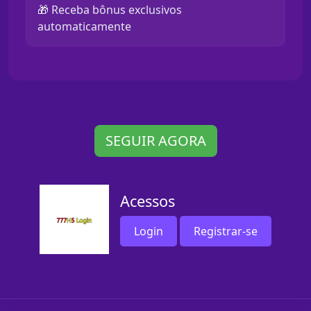
🎁 Receba bônus exclusivos
automaticamente
SEGUIR AGORA
Acessos
Login
Registrar-se