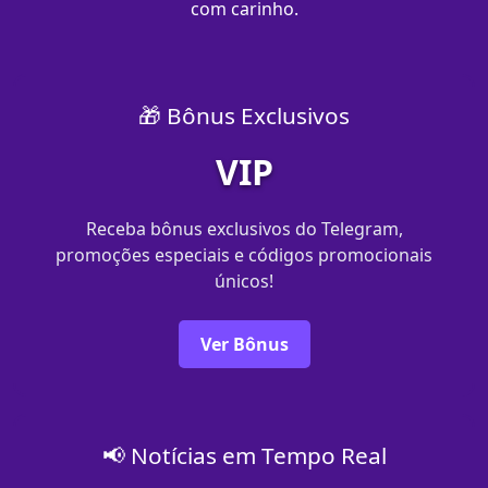
com carinho.
🎁 Bônus Exclusivos
VIP
Receba bônus exclusivos do Telegram,
promoções especiais e códigos promocionais
únicos!
Ver Bônus
📢 Notícias em Tempo Real