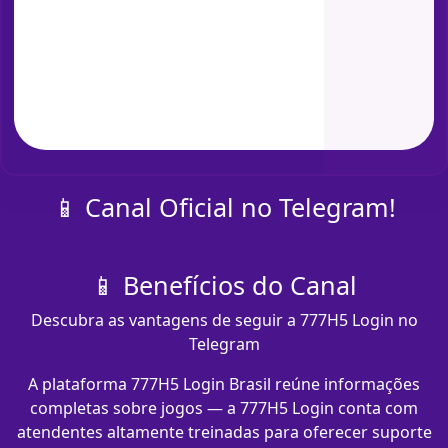
📱 Canal Oficial no Telegram!
📱 Benefícios do Canal
Descubra as vantagens de seguir a 777H5 Login no
Telegram
A plataforma 777H5 Login Brasil reúne informações
completas sobre jogos — a 777H5 Login conta com
atendentes altamente treinadas para oferecer suporte