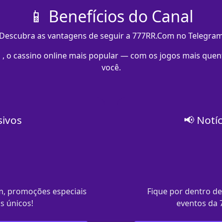
📱 Benefícios do Canal
Descubra as vantagens de seguir a 777RR.Com no Telegra
 , o cassino online mais popular — com os jogos mais que
você.
sivos
📢 Notí
m, promoções especiais
Fique por dentro d
s únicos!
eventos da 