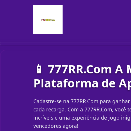
📱 777RR.Com A 
Plataforma de A
Cadastre-se na 777RR.Com para ganhar
cada recarga. Com a 777RR.Com, você 
incríveis e uma experiência de jogo inig
vencedores agora!