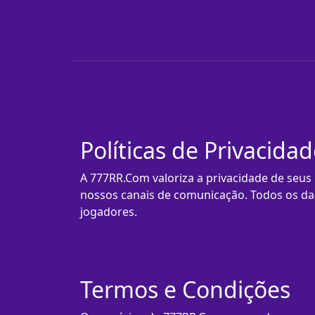
Políticas de Privacida
A 777RR.Com valoriza a privacidade de seu
nossos canais de comunicação. Todos os dad
jogadores.
Termos e Condições