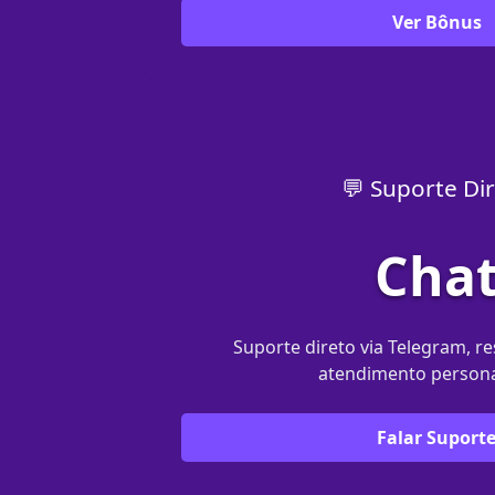
Ver Bônus
💬 Suporte Di
Cha
Suporte direto via Telegram, r
atendimento persona
Falar Suport