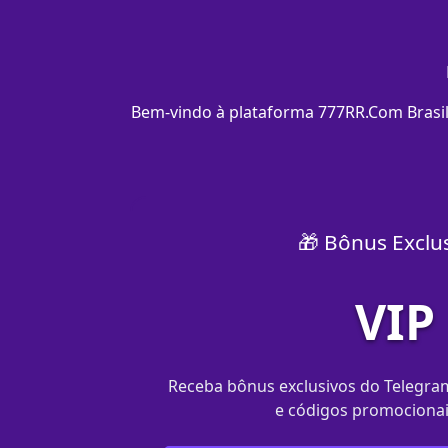
Bem-vindo à plataforma 777RR.Com Brasil
🎁 Bônus Exclu
VIP
Receba bônus exclusivos do Telegra
e códigos promocionai