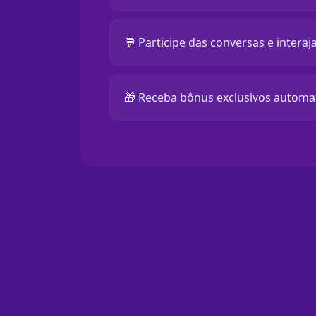
💬 Participe das conversas e interaj
🎁 Receba bônus exclusivos autom