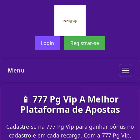
Login
Registrar-se
Menu
📱 777 Pg Vip A Melhor
Plataforma de Apostas
Cadastre-se na 777 Pg Vip para ganhar bônus no
cadastro e em cada recarga. Com a 777 Pg Vip,