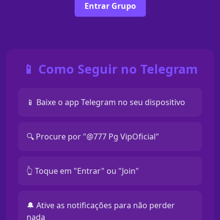
Entrar Grupo
📱 Como Seguir no Telegram
📱 Baixe o app Telegram no seu dispositivo
🔍 Procure por "@777 Pg VipOficial"
👆 Toque em "Entrar" ou "Join"
🔔 Ative as notificações para não perder
nada