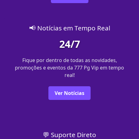
📢 Notícias em Tempo Real
24/7
Fique por dentro de todas as novidades,
promoções e eventos da 777 Pg Vip em tempo
real!
Ver Notícias
💬 Suporte Direto